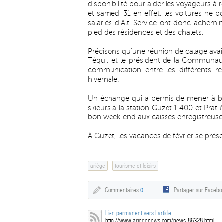
disponibilité pour aider les voyageurs à 
et samedi 31 en effet, les voitures ne po
salariés d’Alti-Service ont donc achemi
pied des résidences et des chalets.
Précisons qu’une réunion de calage avait 
Téqui, et le président de la Communau
communication entre les différents r
hivernale.
Un échange qui a permis de mener à bie
skieurs à la station Guzet 1.400 et Prat
bon week-end aux caisses enregistreuse
À Guzet, les vacances de février se prés
ariège
tourisme et loisirs
Commentaires
0
Partager sur Faceb
Lien permanent vers l'article:
http://www.ariegenews.com/news-86328.html