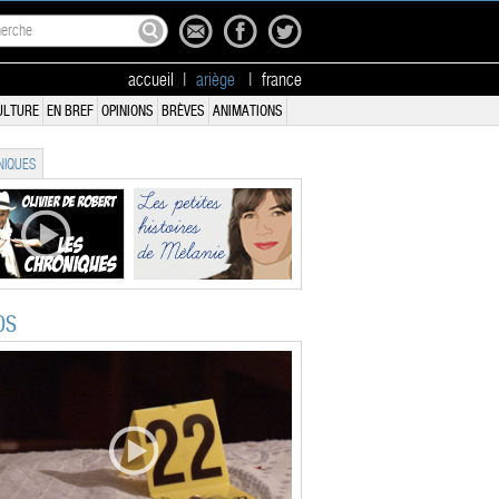
accueil
|
ariège
|
france
ULTURE
EN BREF
OPINIONS
BRÈVES
ANIMATIONS
IQUES
OS