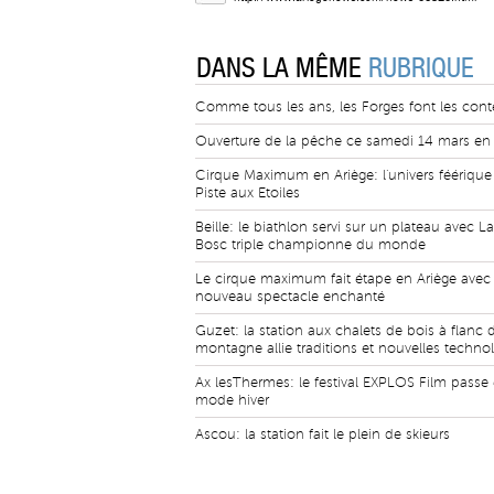
DANS LA MÊME
RUBRIQUE
Comme tous les ans, les Forges font les cont
Ouverture de la pêche ce samedi 14 mars en 
Cirque Maximum en Ariège: l'univers féérique
Piste aux Etoiles
Beille: le biathlon servi sur un plateau avec L
Bosc triple championne du monde
Le cirque maximum fait étape en Ariège avec
nouveau spectacle enchanté
Guzet: la station aux chalets de bois à flanc 
montagne allie traditions et nouvelles techno
Ax lesThermes: le festival EXPLOS Film passe
mode hiver
Ascou: la station fait le plein de skieurs