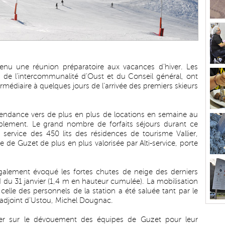
enu une réunion préparatoire aux vacances d’hiver. Les
de l’intercommunalité d’Oust et du Conseil général, ont
rmédiaire à quelques jours de l’arrivée des premiers skieurs
tendance vers de plus en plus de locations en semaine au
rablement. Le grand nombre de forfaits séjours durant ce
ervice des 450 lits des résidences de tourisme Vallier,
e de Guzet de plus en plus valorisée par Alti-service, porte
alement évoqué les fortes chutes de neige des derniers
du 31 janvier (1,4 m en hauteur cumulée). La mobilisation
lle des personnels de la station a été saluée tant par le
 adjoint d’Ustou, Michel Dougnac.
ter sur le dévouement des équipes de Guzet pour leur