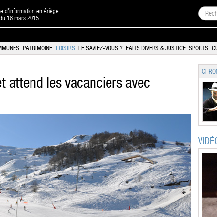
ne d'information en Ariège
 du 16 mars 2015
MMUNES
PATRIMOINE
LOISIRS
LE SAVIEZ-VOUS ?
FAITS DIVERS & JUSTICE
SPORTS
C
CHRON
et attend les vacanciers avec
VIDÉ