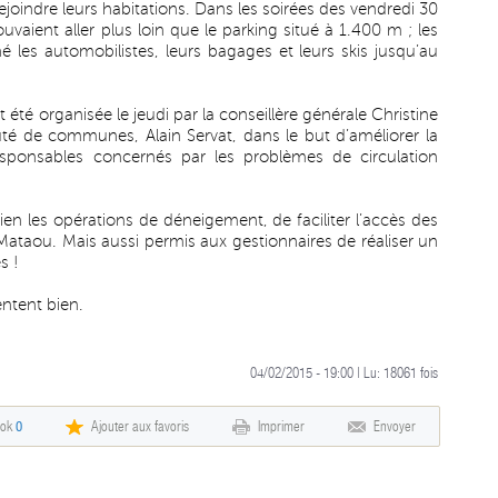
rejoindre leurs habitations. Dans les soirées des vendredi 30
uvaient aller plus loin que le parking situé à 1.400 m ; les
né les automobilistes, leurs bagages et leurs skis jusqu’au
été organisée le jeudi par la conseillère générale Christine
té de communes, Alain Servat, dans le but d’améliorer la
esponsables concernés par les problèmes de circulation
n les opérations de déneigement, de faciliter l’accès des
-Mataou. Mais aussi permis aux gestionnaires de réaliser un
s !
entent bien.
04/02/2015 - 19:00 | Lu:
18061
fois
ook
0
Ajouter aux favoris
Imprimer
Envoyer