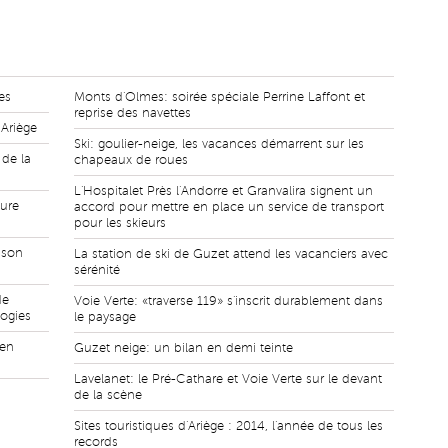
es
Monts d'Olmes: soirée spéciale Perrine Laffont et
reprise des navettes
Ariège
Ski: goulier-neige, les vacances démarrent sur les
 de la
chapeaux de roues
L'Hospitalet Près l'Andorre et Granvalira signent un
aure
accord pour mettre en place un service de transport
pour les skieurs
 son
La station de ski de Guzet attend les vacanciers avec
sérénité
de
Voie Verte: «traverse 119» s'inscrit durablement dans
logies
le paysage
 en
Guzet neige: un bilan en demi teinte
Lavelanet: le Pré-Cathare et Voie Verte sur le devant
de la scène
Sites touristiques d'Ariège : 2014, l'année de tous les
records