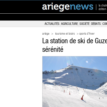
la chaî
édition
ACTUALITÉS
AGRICULTURE
SOCIÉTÉ
DÉBATS
CO
ariège
>
tourisme et loisirs
> sports d'hiver
La station de ski de Guz
sérénité