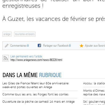
enregistreuses !
À Guzet, les vacances de février se pré
ariège
tourisme et loisirs
Commentaires
0
Partager sur Facebook
0
Ajouter aux favori
Lien permanent vers l'article:
http://www.ariegenews.com/news-86328.html
DANS LA MÊME
RUBRIQUE
Les Gites de France fêtent leur 60e anniversaire:
Ascou: la statio
week-end portes ouvertes en Ariège
Monts d'Olmes: 
Comme tous les ans, les Forges font les contes
reprise des nav
Ouverture de la pêche ce samedi 14 mars en Ariège
Ski: goulier-nei