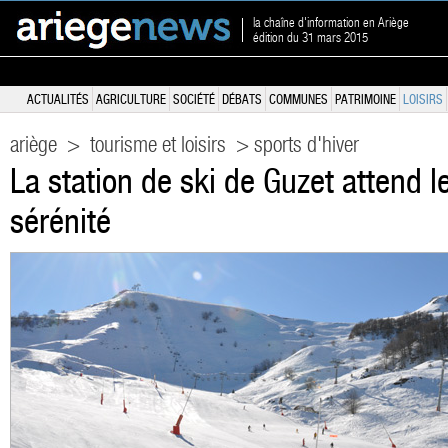
la chaîne d'information en Ariège
édition du 31 mars 2015
ACTUALITÉS
AGRICULTURE
SOCIÉTÉ
DÉBATS
COMMUNES
PATRIMOINE
LOISIRS
ariège
>
tourisme et loisirs
> sports d'hiver
La station de ski de Guzet attend 
sérénité