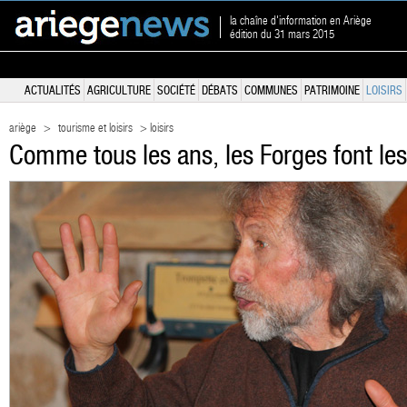
la chaîne d'information en Ariège
édition du 31 mars 2015
ACTUALITÉS
AGRICULTURE
SOCIÉTÉ
DÉBATS
COMMUNES
PATRIMOINE
LOISIRS
ariège
>
tourisme et loisirs
> loisirs
Comme tous les ans, les Forges font le