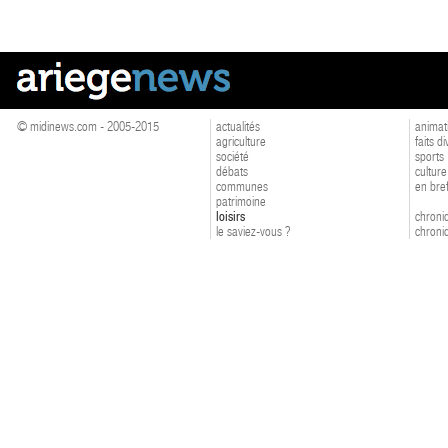
© midinews.com - 2005-2015
actualités
animat
agriculture
faits d
société
sports
débats
culture
communes
en bre
patrimoine
loisirs
chroniq
le saviez-vous ?
chroniq