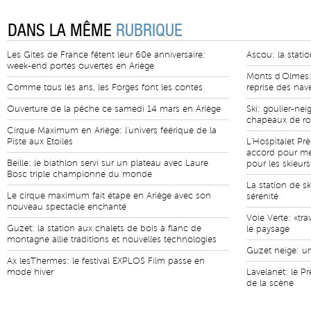
DANS LA MÊME
RUBRIQUE
Les Gites de France fêtent leur 60e anniversaire:
Ascou: la statio
week-end portes ouvertes en Ariège
Monts d'Olmes: 
Comme tous les ans, les Forges font les contes
reprise des nav
Ouverture de la pêche ce samedi 14 mars en Ariège
Ski: goulier-nei
chapeaux de r
Cirque Maximum en Ariège: l'univers féérique de la
Piste aux Etoiles
L'Hospitalet Prè
accord pour met
Beille: le biathlon servi sur un plateau avec Laure
pour les skieurs
Bosc triple championne du monde
La station de s
Le cirque maximum fait étape en Ariège avec son
sérénité
nouveau spectacle enchanté
Voie Verte: «tr
Guzet: la station aux chalets de bois à flanc de
le paysage
montagne allie traditions et nouvelles technologies
Guzet neige: un
Ax lesThermes: le festival EXPLOS Film passe en
mode hiver
Lavelanet: le Pr
de la scène