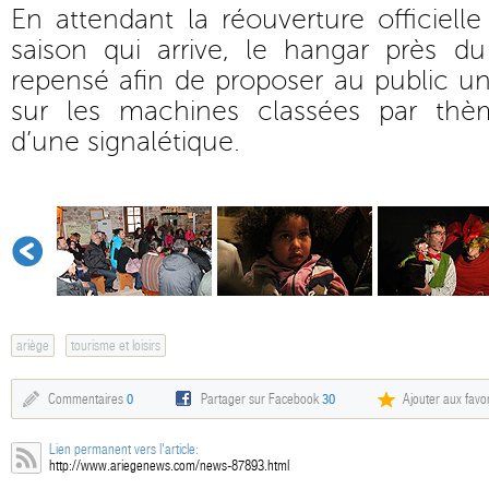
En attendant la réouverture officiell
saison qui arrive, le hangar près d
repensé afin de proposer au public un
sur les machines classées par th
d’une signalétique.
ariège
tourisme et loisirs
Commentaires
0
Partager sur Facebook
30
Ajouter aux favor
Lien permanent vers l'article:
http://www.ariegenews.com/news-87893.html