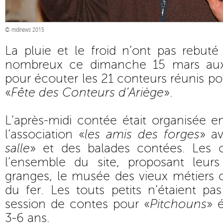
© midinews 2015
La pluie et le froid n’ont pas rebuté
nombreux ce dimanche 15 mars aux
pour écouter les 21 conteurs réunis pou
«
Fête des Conteurs d’Ariège
».
L’après-midi contée était organisée e
l’association «
les amis des forges
» a
salle
» et des balades contées. Les c
l’ensemble du site, proposant leurs 
granges, le musée des vieux métiers
du fer. Les touts petits n’étaient pa
session de contes pour «
Pitchouns
» 
3-6 ans.