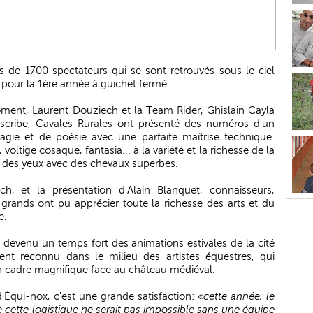
s de 1700 spectateurs qui se sont retrouvés sous le ciel
 pour la 1ère année à guichet fermé.
oment, Laurent Douziech et la Team Rider, Ghislain Cayla
scribe, Cavales Rurales ont présenté des numéros d'un
magie et de poésie avec une parfaite maîtrise technique.
oltige cosaque, fantasia... à la variété et la richesse de la
ir des yeux avec des chevaux superbes.
h, et la présentation d'Alain Blanquet, connaisseurs,
et grands ont pu apprécier toute la richesse des arts et du
e.
t devenu un temps fort des animations estivales de la cité
t reconnu dans le milieu des artistes équestres, qui
n cadre magnifique face au château médiéval.
'Équi-nox, c'est une grande satisfaction: «
cette année, le
e cette logistique ne serait pas impossible sans une équipe