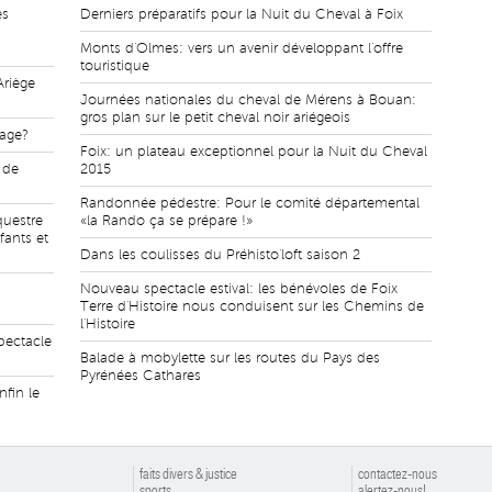
es
Derniers préparatifs pour la Nuit du Cheval à Foix
Monts d'Olmes: vers un avenir développant l'offre
touristique
Ariège
Journées nationales du cheval de Mérens à Bouan:
gros plan sur le petit cheval noir ariégeois
lage?
Foix: un plateau exceptionnel pour la Nuit du Cheval
e de
2015
Randonnée pédestre: Pour le comité départemental
questre
«la Rando ça se prépare !»
fants et
Dans les coulisses du Préhisto'loft saison 2
Nouveau spectacle estival: les bénévoles de Foix
Terre d'Histoire nous conduisent sur les Chemins de
l'Histoire
pectacle
Balade à mobylette sur les routes du Pays des
Pyrénées Cathares
nfin le
faits divers & justice
contactez-nous
sports
alertez-nous!