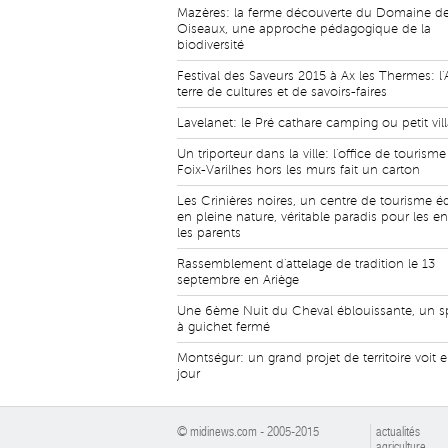
Mazères: la ferme découverte du Domaine d
Oiseaux, une approche pédagogique de la
biodiversité
Festival des Saveurs 2015 à Ax les Thermes: l'
terre de cultures et de savoirs-faires
Lavelanet: le Pré cathare camping ou petit vil
Un triporteur dans la ville: l'office de tourism
Foix-Varilhes hors les murs fait un carton
Les Crinières noires, un centre de tourisme é
en pleine nature, véritable paradis pour les en
les parents
Rassemblement d'attelage de tradition le 13
septembre en Ariège
Une 6ème Nuit du Cheval éblouissante, un s
à guichet fermé
Montségur: un grand projet de territoire voit e
jour
© midinews.com - 2005-2015
actualités
agriculture