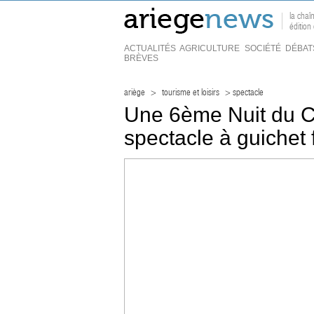
la chaî
éditio
ACTUALITÉS
AGRICULTURE
SOCIÉTÉ
DÉBAT
BRÈVES
ariège
>
tourisme et loisirs
> spectacle
Une 6ème Nuit du C
spectacle à guichet