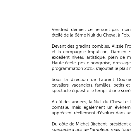
Vendredi dernier, ce ne sont pas moin
étoilé de la 6ème Nuit du Cheval à Foix,
Devant des gradins combles, Alizée Fr
et la compagnie Impulsion, Damien E
excellent niveau artistique, plein de 
Haute école, poste hongroise, dressage, v
programmation 2015, s'ajoutait le plais
Sous la direction de Laurent Douziec
cavaliers, vacanciers, familles, petits 
spectacle équestre le temps d'une soiré
Au fil des années, la Nuit du Cheval es
comtale, mais également un évènemen
apprécient réellement d'évoluer dans u
Du côté de Michel Birebent, président d
spectacle a pris de l'ampleur, mais tout