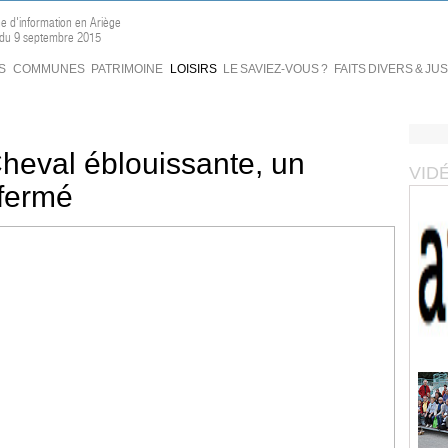
ne d'information en Ariège
n du 9 septembre 2015
S
COMMUNES
PATRIMOINE
LOISIRS
LE SAVIEZ-VOUS ?
FAITS DIVERS & JU
heval éblouissante, un
VID
 fermé