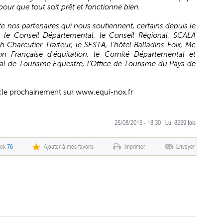
pour que tout soit prêt et fonctionne bien.
ite nos partenaires qui nous soutiennent, certains depuis le
x, le Conseil Départemental, le Conseil Régional, SCALA
h Charcutier Traiteur, le SESTA, l'hôtel Balladins Foix, Mc
on Française d'équitation, le Comité Départemental et
nal de Tourisme Equestre, l'Office de Tourisme du Pays de
acle prochainement sur
www.equi-nox.fr
25/08/2015 - 18:30 | Lu:
8259
fois
ook
76
Ajouter à mes favoris
Imprimer
Envoyer