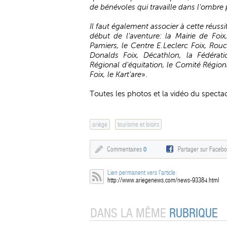
de bénévoles qui travaille dans l'ombre 
Il faut également associer à cette réuss
début de l'aventure: la Mairie de Foi
Pamiers, le Centre E.Leclerc Foix, Rouc
Donalds Foix, Décathlon, la Fédérati
Régional d'équitation, le Comité Régio
Foix, le Kart'are
».
Toutes les photos et la vidéo du spect
ariège
tourisme et loisirs
Commentaires
0
Partager sur Faceb
Lien permanent vers l'article:
http://www.ariegenews.com/news-93384.html
DANS LA MÊME
RUBRIQUE