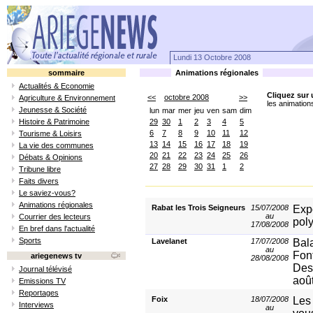
Lundi 13 Octobre 2008
sommaire
Animations régionales
Actualités & Economie
Cliquez sur 
<<
octobre 2008
>>
Agriculture & Environnement
les animation
Jeunesse & Société
lun
mar
mer
jeu
ven
sam
dim
Histoire & Patrimoine
29
30
1
2
3
4
5
6
7
8
9
10
11
12
Tourisme & Loisirs
13
14
15
16
17
18
19
La vie des communes
20
21
22
23
24
25
26
Débats & Opinions
27
28
29
30
31
1
2
Tribune libre
Faits divers
Le saviez-vous?
Animations régionales
Rabat les Trois Seigneurs
15/07/2008
Expo
au
Courrier des lecteurs
poly
17/08/2008
En bref dans l'actualité
Sports
Lavelanet
17/07/2008
Bal
au
Fon
ariegenews tv
28/08/2008
Des
Journal télévisé
aoû
Emissions TV
Reportages
Foix
18/07/2008
Les
Interviews
au