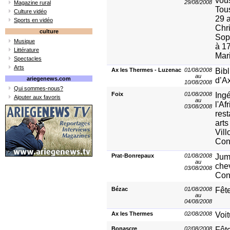
vous
29/08/2008
Magazine rural
Tous
Culture vidéo
29 a
Sports en vidéo
Chr
culture
Sop
Musique
à 17
Littérature
Mari
Spectacles
Arts
Ax les Thermes - Luzenac
01/08/2008
Bibl
au
ariegenews.com
d’A
10/08/2008
Qui sommes-nous?
Foix
01/08/2008
Ingé
Ajouter aux favoris
au
l'Af
03/08/2008
rest
arts
Vill
Con
Prat-Bonrepaux
01/08/2008
Jump
au
chev
03/08/2008
Con
Bézac
01/08/2008
Fête
au
04/08/2008
Ax les Thermes
02/08/2008
Voit
Bonascre
02/08/2008
Fêt