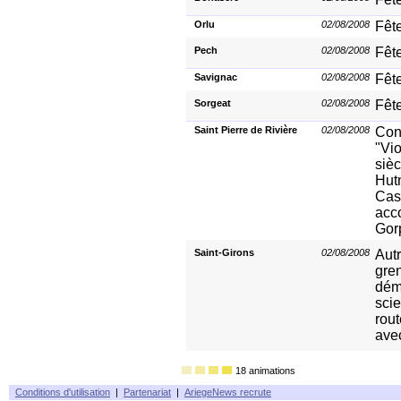
Orlu
02/08/2008
Fêt
Pech
02/08/2008
Fête
Savignac
02/08/2008
Fête
Sorgeat
02/08/2008
Fête
Saint Pierre de Rivière
02/08/2008
Conc
"Vio
siè
Hut
Cast
acc
Gorp
Saint-Girons
02/08/2008
Autr
gren
dém
scie
rout
ave
18 animations
Conditions d'utilisation
|
Partenariat
|
AriegeNews recrute