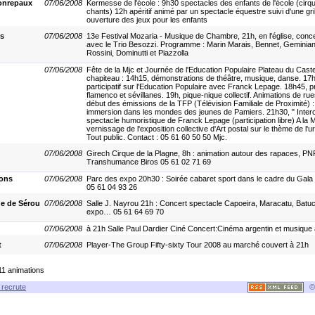
Bonrepaux
07/06/2008
Kermesse de l'école : 9h30 spectacles des enfants de l'école (cirqu
chants) 12h apéritif animé par un spectacle équestre suivi d'une gri
ouverture des jeux pour les enfants
ls
07/06/2008
13e Festival Mozaria - Musique de Chambre, 21h, en l'église, concer
avec le Trio Besozzi. Programme : Marin Marais, Bennet, Geminian
Rossini, Dominutti et Piazzolla
07/06/2008
Fête de la Mjc et Journée de l'Education Populaire Plateau du Caste
chapiteau : 14h15, démonstrations de théâtre, musique, danse. 17h
participatif sur l'Education Populaire avec Franck Lepage. 18h45, p
flamenco et sévillanes. 19h, pique-nique collectif. Animations de ru
début des émissions de la TFP (Télévision Familiale de Proximité) 
immersion dans les mondes des jeunes de Pamiers. 21h30, " Intercu
spectacle humoristique de Franck Lepage (participation libre) A la M
vernissage de l'exposition collective d'Art postal sur le thème de l'
Tout public. Contact : 05 61 60 50 50 Mjc.
07/06/2008
Girech Cirque de la Plagne, 8h : animation autour des rapaces, PN
Transhumance Biros 05 61 02 71 69
rons
07/06/2008
Parc des expo 20h30 : Soirée cabaret sport dans le cadre du Gala
05 61 04 93 26
de de Sérou
07/06/2008
Salle J. Nayrou 21h : Concert spectacle Capoeira, Maracatu, Batu
expo… 05 61 64 69 70
07/06/2008
à 21h Salle Paul Dardier Ciné Concert:Cinéma argentin et musique 
t
07/06/2008
Player-The Group Fifty-sixty Tour 2008 au marché couvert à 21h
11 animations
recrute
©