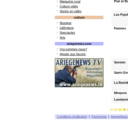
Prat et 
Magazine rural
Culture vidéo
Sports en vidéo
Les Pujo
culture
Musique
Littérature
Pamiers
Spectacles
Arts
ariegenews.com
Qui sommes-nous?
Ajouter aux favoris
Sentein
Saint-Gi
La Basti
Mirepoix
Lavelane
Conditions d'utilisation
|
Partenariat
|
AriegeNews 