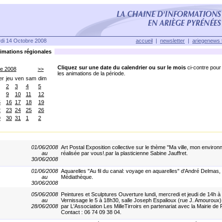
di 14 Octobre 2008
accueil
|
newsletter
|
ariegenews 
mations régionales
Cliquez sur une date du calendrier ou sur le mois
ci-contre pour 
re 2008
>>
les animations de la période.
er
jeu
ven
sam
dim
2
3
4
5
9
10
11
12
5
16
17
18
19
2
23
24
25
26
9
30
31
1
2
01/06/2008
Art Postal Exposition collective sur le thème "Ma ville, mon enviro
au
réalisée par vous!.par la plasticienne Sabine Jauffret.
30/06/2008
01/06/2008
Aquarelles "Au fil du canal: voyage en aquarelles" d'André Delmas, 
au
Médiathèque.
30/06/2008
05/06/2008
Peintures et Sculptures Ouverture lundi, mercredi et jeudi de 14h à
au
Vernissage le 5 à 18h30, salle Joseph Espalioux (rue J. Amouroux
28/06/2008
par L'Association Les MilleTirroirs en partenariat avec la Mairie de
Contact : 06 74 09 38 04.