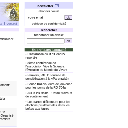
newsletter
abonnez vous!
tv
|
contact
politique de confidentialité
rechercher
rechercher un article:
visualiser
En bref dans l'actualité
•
L’installation du lit d’Henri IV
reportée
•
8ème conférence de
l’association Vive la Science:
l’évolution du Monde du Vivant
•
Pamiers, PAEJ: Journée de
sensibilisation à la «Parentalité»
•
Bonac Irazein: cure de jouvence
nnement"
pour les ponts de la RD 704a
•
Aulus les Bains - Ustou: travaux
de soutènement
à la
•
Les cartes d’électeurs pour les
élections prud’homales dans les
boîtes aux lettres
 18h
).Organisé
 Pamiers.