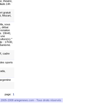
e, théatre,
llade.14h
t gratuit
i, Mozart,
lla, sous
, débat
restation
es. 19h40,
: une
lture(s) "
jc : 17h30,
urbanisme.
R, cadre
 des sports
cada,
argentine
page:
1
 2005-2008 ariegenews.com - Tous droits réservés