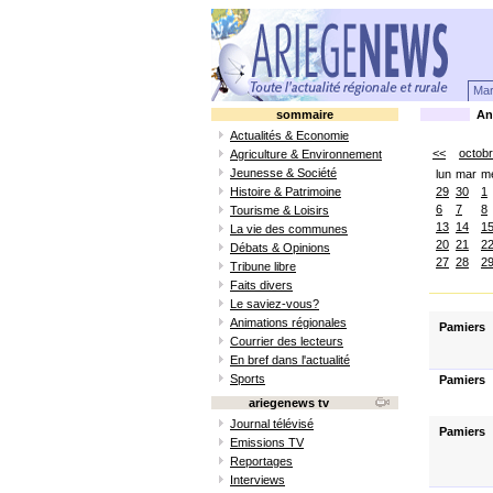
Mar
sommaire
Ani
Actualités & Economie
<<
octob
Agriculture & Environnement
Jeunesse & Société
lun
mar
m
Histoire & Patrimoine
29
30
1
6
7
8
Tourisme & Loisirs
13
14
1
La vie des communes
20
21
2
Débats & Opinions
27
28
2
Tribune libre
Faits divers
Le saviez-vous?
Animations régionales
Pamiers
Courrier des lecteurs
En bref dans l'actualité
Sports
Pamiers
ariegenews tv
Journal télévisé
Pamiers
Emissions TV
Reportages
Interviews