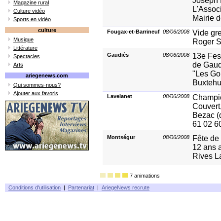
Joseph 
Magazine rural
L'Associ
Culture vidéo
Mairie d
Sports en vidéo
culture
Fougax-et-Barrineuf
08/06/2008
Vide gr
Musique
Roger S
Littérature
Gaudiès
08/06/2008
13e Fes
Spectacles
de Gaud
Arts
"Les Goû
ariegenews.com
Buxteh
Qui sommes-nous?
Ajouter aux favoris
Lavelanet
08/06/2008
Champio
Couvert,
Bezac (d
61 02 6
Montségur
08/06/2008
Fête de 
12 ans 
Rives L
7 animations
Conditions d'utilisation
|
Partenariat
|
AriegeNews recrute