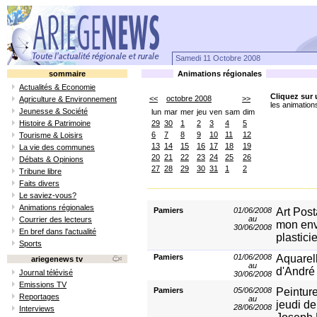
Samedi 11 Octobre 2008
sommaire
Animations régionales
Actualités & Economie
Cliquez sur 
<<
octobre 2008
>>
Agriculture & Environnement
les animation
Jeunesse & Société
lun
mar
mer
jeu
ven
sam
dim
Histoire & Patrimoine
29
30
1
2
3
4
5
6
7
8
9
10
11
12
Tourisme & Loisirs
13
14
15
16
17
18
19
La vie des communes
20
21
22
23
24
25
26
Débats & Opinions
27
28
29
30
31
1
2
Tribune libre
Faits divers
Le saviez-vous?
Animations régionales
Pamiers
01/06/2008
Art Post
au
Courrier des lecteurs
mon env
30/06/2008
En bref dans l'actualité
plastici
Sports
Pamiers
01/06/2008
Aquarell
ariegenews tv
au
d'André
Journal télévisé
30/06/2008
Emissions TV
Pamiers
05/06/2008
Peinture
Reportages
au
jeudi de
28/06/2008
Interviews