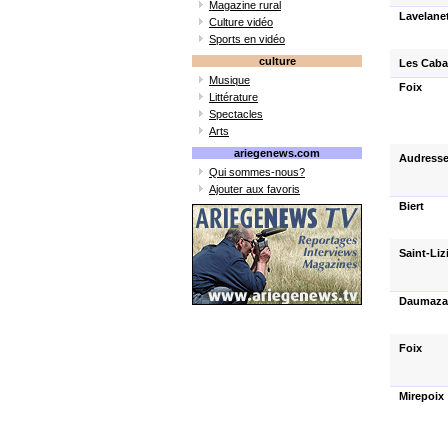
Magazine rural
Lavelane
Culture vidéo
Sports en vidéo
culture
Les Cab
Musique
Foix
Littérature
Spectacles
Arts
ariegenews.com
Audresse
Qui sommes-nous?
Ajouter aux favoris
Biert
Saint-Liz
Daumazan
Foix
Mirepoix