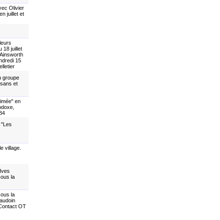
ec Olivier
juillet et
leurs
18 juillet
 Ainsworth
ndredi 15
lletier
u groupe
sans et
rimée" en
odoxe,
 84
 "Les
e village.
 Ives
sous la
sous la
Baudoin
 Contact OT