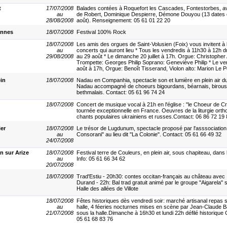
t
17/07/2008
Balades contées à Roquefort les Cascades, Fontestorbes, av
au
de Robert, Dominique Despierre, Démone Douyou (13 dates en 
28/08/2008
août). Renseignement: 05 61 01 22 20
annes
18/07/2008
Festival 100% Rock
18/07/2008
Les amis des orgues de Saint-Volusien (Foix) vous invitent à 
au
concerts qui auront lieu * Tous les vendredis à 11h30 à 12h du 
29/08/2008
au 29 août * Le dimanche 20 juillet à 17h. Orgue: Christopher
Trompette: Georges Philip Soprano: Geneviève Philip * Le ve
août à 17h, Orgue: Benoît Tisserand, Violon alto: Marion Le Pe
in
18/07/2008
Nadau en Companhia, spectacle son et lumière en plein air d
Nadau accompagné de choeurs bigourdans, béarnais, birous
bethmalais. Contact: 05 61 96 74 24
18/07/2008
Concert de musique vocal à 21h en l'église : "le Choeur de C
tournée exceptionnelle en France. Oeuvres de la liturgie orth
chants populaires ukrainiens et russes.Contact: 06 86 72 19
ier
18/07/2008
Le trésor de Lugdunum, spectacle proposé par l'asssociation
au
Consorani" au lieu dit "La Colonie". Contact: 05 61 66 49 32
24/07/2008
 sur Arize
18/07/2008
Festival terre de Couleurs, en plein air, sous chapiteau, dans l
au
Info: 05 61 66 34 62
20/07/2008
18/07/2008
Trad'Estiu - 20h30: contes occitan-français au château avec
Durand - 22h: Bal trad gratuit animé par le groupe "Aigarela" 
Halle des allées de Villote
18/07/2008
Fêtes historiques dès vendredi soir: marché artisanal repas 
au
halle, 4 féeries nocturnes mises en scène par Jean-Claude 
21/07/2008
sous la halle.Dimanche à 16h30 et lundi 22h défilé historique
05 61 68 83 76