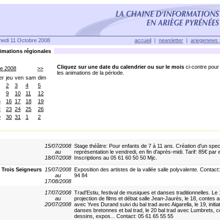
edi 11 Octobre 2008
accueil
|
newsletter
|
ariegenews 
mations régionales
Cliquez sur une date du calendrier ou sur le mois
ci-contre pour 
re 2008
>>
les animations de la période.
er
jeu
ven
sam
dim
2
3
4
5
9
10
11
12
5
16
17
18
19
2
23
24
25
26
9
30
31
1
2
15/07/2008
Stage théâtre: Pour enfants de 7 à 11 ans. Création d'un spec
au
représentation le vendredi, en fin d'après-midi. Tarif: 85€ par 
18/07/2008
Inscriptions au 05 61 60 50 50 Mjc.
 Trois Seigneurs
15/07/2008
Exposition des artistes de la vallée salle polyvalente. Contact
au
94 84
17/08/2008
17/07/2008
Trad'Estiu, festival de musiques et danses traditionnelles. Le 
au
projection de films et débat salle Jean-Jaurès, le 18, contes 
20/07/2008
avec Yves Durand suivi du bal trad avec Aigarella, le 19, initia
danses bretonnes et bal trad, le 20 bal trad avec Lumbrets, 
dessins, expos... Contact: 05 61 65 55 55