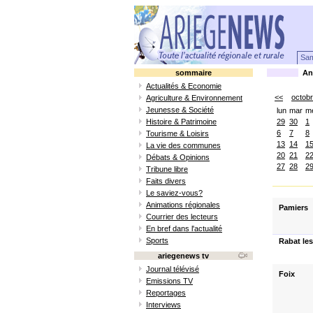
Sam
sommaire
Ani
Actualités & Economie
<<
octob
Agriculture & Environnement
Jeunesse & Société
lun
mar
m
Histoire & Patrimoine
29
30
1
6
7
8
Tourisme & Loisirs
13
14
1
La vie des communes
20
21
2
Débats & Opinions
27
28
2
Tribune libre
Faits divers
Le saviez-vous?
Animations régionales
Pamiers
Courrier des lecteurs
En bref dans l'actualité
Sports
Rabat les
ariegenews tv
Journal télévisé
Foix
Emissions TV
Reportages
Interviews