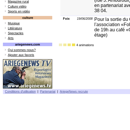
(rue J. Amouroux)
Magazine rural
en partenariat av
Culture vidéo
38 04.
Sports en vidéo
culture
Foix
19/06/2008
Pour la sortie 
Musique
l'association «Fol
Littérature
de 19h au café «G
Spectacles
étage)
Arts
ariegenews.com
4 animations
Qui sommes-nous?
Ajouter aux favoris
Conditions d'utilisation
|
Partenariat
|
AriegeNews recrute