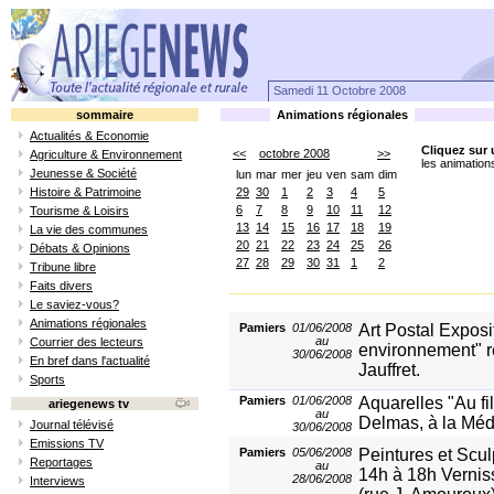
Samedi 11 Octobre 2008
sommaire
Animations régionales
Actualités & Economie
Cliquez sur 
<<
octobre 2008
>>
Agriculture & Environnement
les animation
Jeunesse & Société
lun
mar
mer
jeu
ven
sam
dim
Histoire & Patrimoine
29
30
1
2
3
4
5
6
7
8
9
10
11
12
Tourisme & Loisirs
13
14
15
16
17
18
19
La vie des communes
20
21
22
23
24
25
26
Débats & Opinions
27
28
29
30
31
1
2
Tribune libre
Faits divers
Le saviez-vous?
Animations régionales
Pamiers
01/06/2008
Art Postal Exposi
au
Courrier des lecteurs
environnement" ré
30/06/2008
En bref dans l'actualité
Jauffret.
Sports
Pamiers
01/06/2008
Aquarelles "Au fi
ariegenews tv
au
Delmas, à la Méd
Journal télévisé
30/06/2008
Emissions TV
Pamiers
05/06/2008
Peintures et Scul
Reportages
au
14h à 18h Vernis
28/06/2008
Interviews