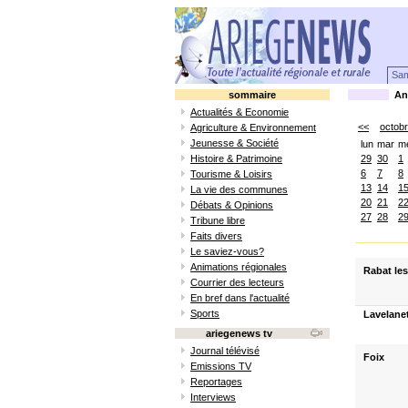
Sam
sommaire
Ani
Actualités & Economie
<<
octob
Agriculture & Environnement
Jeunesse & Société
lun
mar
m
Histoire & Patrimoine
29
30
1
6
7
8
Tourisme & Loisirs
13
14
1
La vie des communes
20
21
2
Débats & Opinions
27
28
2
Tribune libre
Faits divers
Le saviez-vous?
Animations régionales
Rabat les
Courrier des lecteurs
En bref dans l'actualité
Sports
Lavelane
ariegenews tv
Journal télévisé
Foix
Emissions TV
Reportages
Interviews