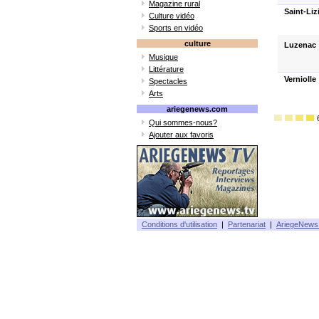
Magazine rural
Saint-Liz
Culture vidéo
Sports en vidéo
culture
Luzenac
Musique
Littérature
Verniolle
Spectacles
Arts
ariegenews.com
Qui sommes-nous?
Ajouter aux favoris
Conditions d'utilisation
|
Partenariat
|
AriegeNews 