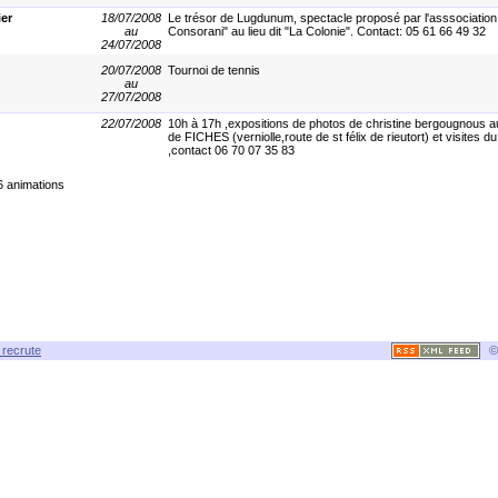
ier
18/07/2008
Le trésor de Lugdunum, spectacle proposé par l'asssociation
au
Consorani" au lieu dit "La Colonie". Contact: 05 61 66 49 32
24/07/2008
20/07/2008
Tournoi de tennis
au
27/07/2008
22/07/2008
10h à 17h ,expositions de photos de christine bergougnous 
de FICHES (verniolle,route de st félix de rieutort) et visites d
,contact 06 70 07 35 83
6 animations
recrute
©