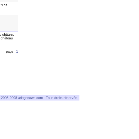
 "Les
au château
u château
page:
1
 2005-2008 ariegenews.com - Tous droits réservés