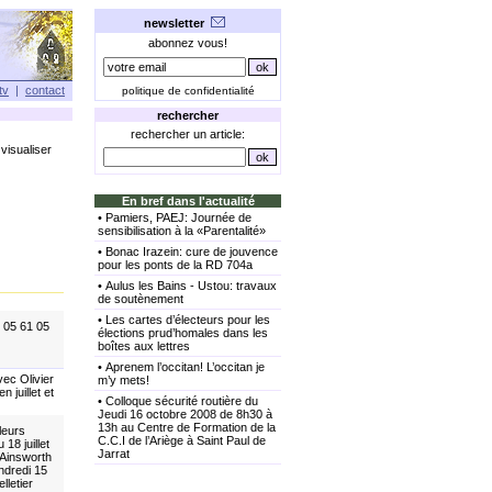
newsletter
abonnez vous!
tv
|
contact
politique de confidentialité
rechercher
rechercher un article:
visualiser
En bref dans l'actualité
•
Pamiers, PAEJ: Journée de
sensibilisation à la «Parentalité»
•
Bonac Irazein: cure de jouvence
pour les ponts de la RD 704a
•
Aulus les Bains - Ustou: travaux
de soutènement
•
Les cartes d’électeurs pour les
: 05 61 05
élections prud’homales dans les
boîtes aux lettres
•
Aprenem l’occitan! L’occitan je
ec Olivier
m’y mets!
juillet et
•
Colloque sécurité routière du
Jeudi 16 octobre 2008 de 8h30 à
13h au Centre de Formation de la
leurs
C.C.I de l’Ariège à Saint Paul de
18 juillet
Jarrat
 Ainsworth
ndredi 15
lletier