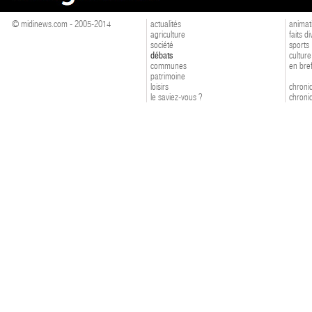
© midinews.com - 2005-2014
actualités
animat
agriculture
faits d
société
sports
débats
culture
communes
en bre
patrimoine
loisirs
chroniq
le saviez-vous ?
chroniq