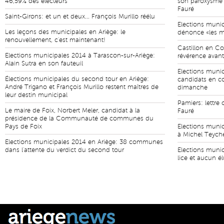
46,59% des électeurs
son paroxysme 
Fauré
Saint-Girons: et un et deux... François Murillo réélu
Elections munic
Les leçons des municipales en Ariège: le
dénonce «les ma
renouvellement, c'est maintenant!
Castillon en Co
Elections municipales 2014 à Tarascon-sur-Ariège:
révérence avant
Alain Sutra en son fauteuil
Elections munici
Élections municipales du second tour en Ariège:
candidats en c
André Trigano et François Murillo restent maîtres de
dimanche
leur destin municipal
Pamiers: lettre
Le maire de Foix, Norbert Meler, candidat à la
Fauré
présidence de la Communauté de communes du
Pays de Foix
Elections munic
à Michel Teyche
Elections municipales 2014 en Ariège: 38 communes
dans l'attente du verdict du second tour
Elections munic
lice et aucun é