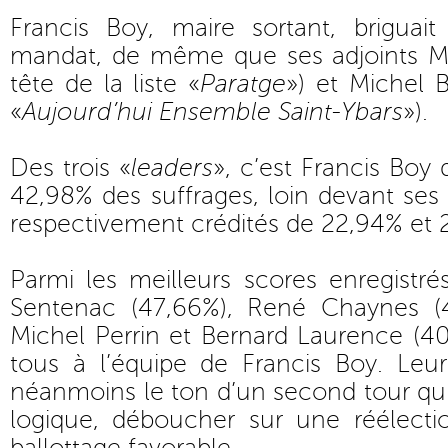
Francis Boy, maire sortant, brigua
mandat, de même que ses adjoints Mi
tête de la liste «
Paratge
») et Michel B
«
Aujourd’hui Ensemble Saint-Ybars
»).
Des trois «
leaders
», c’est Francis Boy 
42,98% des suffrages, loin devant ses
respectivement crédités de 22,94% et 
Parmi les meilleurs scores enregistr
Sentenac (47,66%), René Chaynes (
Michel Perrin et Bernard Laurence (4
tous à l’équipe de Francis Boy. Leur
néanmoins le ton d’un second tour qui 
logique, déboucher sur une réélecti