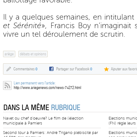
ballottage favorable.
Il y a quelques semaines, en intitulant s
et Sérénité
», Francis Boy n’imaginait
vivre un tel déroulement de scrutin.
ariège
débats et opinions
Commentaires
0
Partager sur Facebook
0
Ajouter aux favori
Lien permanent vers l'article:
http://www.ariegenews.com/news-74272.html
DANS LA MÊME
RUBRIQUE
Navet ou chef d'oeuvre? Le film de l'élection
Elections munic
municipale à Pamiers
(FN) règle leurs
Second tour à Pamiers: André Trigano plébiscité par
Elections munic