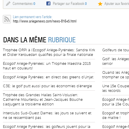
Commentaires
0
Partager sur Facebook
0
Ajouter aux favori
Lien permanent vers l'article:
http://www.ariegenews.com/news-81645.html
DANS LA MÊME
RUBRIQUE
Trophée ORPI à l'Écogolf Ariège-Pyrénées: Sandra Kirk
Golfeurs de tou
et Didier Kerouedan qualifiés pour la finale nationale
Golf: les Ariége
Écogolf Ariège-Pyrénées: un Trophée Maestria 2015
senior
haut en couleurs!
Quand les Arié
Ecogolf Ariège Pyrénées: en direct des greens d'Unjat
triompher ce sp
C3E: le golf putt aussi pour les économies d'énergie
Une 15e Coupe 
les records
Trophée des Grandes Halles Saint-Volusien:
Catherine Mourterou et Jean-Jacques Bouche
Écogolf Ariège-
s'adjugent la troisième édition
pour la 15e Co
Interclubs Sud-Ouest Dames: les jours se suivent et
Ecogolf et trop
ne se ressemblent pas
de maître !
Ecogolf Ariège Pyrénées: les golfeurs jouent pour la
Ecogolf Ariège-