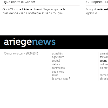
Ligue contre le Cancer
du Trophée His
Golf-Club de l'Ariège: Henri Nayrou quitte la
Ecogolf Ariège-
présidence «sans nostalgie et sans rougir»
«gratis»!
© midinews.com - 2005-2015
actualités
animat
agriculture
faits d
société
sports
débats
culture
communes
en bre
patrimoine
loisirs
chroniq
le saviez-vous ?
chroniq