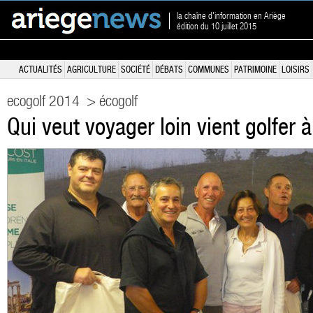
la chaîne d'information en Ariège
édition du 10 juillet 2015
ACTUALITÉS
AGRICULTURE
SOCIÉTÉ
DÉBATS
COMMUNES
PATRIMOINE
LOISIRS
ecogolf 2014
> écogolf
Qui veut voyager loin vient golfer à