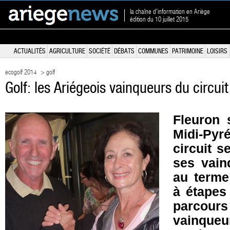
la chaîne d'information en Ariège
édition du 10 juillet 2015
ACTUALITÉS
AGRICULTURE
SOCIÉTÉ
DÉBATS
COMMUNES
PATRIMOINE
LOISIRS
ecogolf 2014
> golf
Golf: les Ariégeois vainqueurs du circuit
Fleuron 
Midi-Pyr
circuit s
ses vain
au terme
à étapes
parcours
vainqu