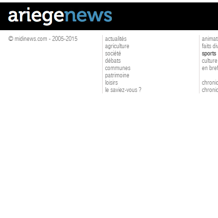
© midinews.com - 2005-2015
actualités
animat
agriculture
faits d
société
sports
débats
culture
communes
en bre
patrimoine
loisirs
chroniq
le saviez-vous ?
chroniq