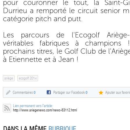
pour couronner le tout, la Saint-Gi
Durrieu a remporté le circuit senior m
catégorie pitch and putt.
Les parcours de l'Ecogolf Ariège
véritables fabriques à champions
prochains titres, le Golf Club de l'Ariège
à Etiennette et à Jean !
ariège
ecogolf 2014
Commentaires
0
Partager sur Facebook
0
Ajouter aux favori
Lien permanent vers l'article:
http://www.ariegenews.com/news-83112.html
DANS LA MÊME
RUBRIQUE