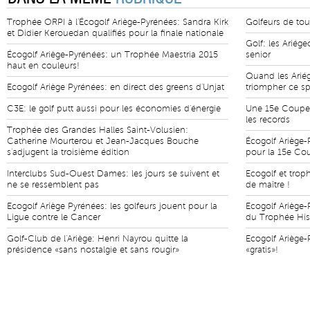
Trophée ORPI à l'Écogolf Ariège-Pyrénées: Sandra Kirk
Golfeurs de tou
et Didier Kerouedan qualifiés pour la finale nationale
Golf: les Ariége
Écogolf Ariège-Pyrénées: un Trophée Maestria 2015
senior
haut en couleurs!
Quand les Arié
Ecogolf Ariège Pyrénées: en direct des greens d'Unjat
triompher ce sp
C3E: le golf putt aussi pour les économies d'énergie
Une 15e Coupe 
les records
Trophée des Grandes Halles Saint-Volusien:
Catherine Mourterou et Jean-Jacques Bouche
Écogolf Ariège-
s'adjugent la troisième édition
pour la 15e Co
Interclubs Sud-Ouest Dames: les jours se suivent et
Ecogolf et trop
ne se ressemblent pas
de maître !
Ecogolf Ariège Pyrénées: les golfeurs jouent pour la
Ecogolf Ariège-
Ligue contre le Cancer
du Trophée His
Golf-Club de l'Ariège: Henri Nayrou quitte la
Ecogolf Ariège-
présidence «sans nostalgie et sans rougir»
«gratis»!