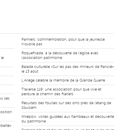
Pamiers: commémoration, pour que la jeunesse
n'oublie pas
Roquefixade: à la découverte de l'église avec
 le
l'association patrimoine
Balade culturelle «Sur les pas des mineurs de Rancié»
le 13 août
L'Ariège célèbre la mémoire de la Grande Guerre
Traverse 119: une association pour que vive et
perdure le chemin des filatiers
ous ses
Résultats des fouilles sur des orris près de l'étang de
Soulcem
osition
Mirepoix: visites guidées aux flambeaux et découverte
du patrimoine
iberté»