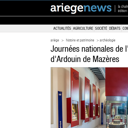
la chaî
édition
ACTUALITÉS
AGRICULTURE
SOCIÉTÉ
DÉBATS
CO
ariège
>
histoire et patrimoine
> archéologie
Journées nationales de l
d'Ardouin de Mazères