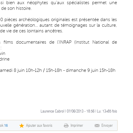
ssi bien aux néophytes qu’aux spécialistes permet une
de son histoire.
0 pièces archéologiques originales est présentée dans les
nouvelle génération… autant de témoignages sur la culture,
de vie de ces lointains ancêtres.
ilms documentaires de l'INRAP (Institut National de
:
vin
drine
 samedi 8 juin 10h-12h / 15h-18h - dimanche 9 juin 15h-18h
Laurence Cabrol | 07/06/2013 - 18:56 | Lu:
13485
fois
ook
16
Ajouter aux favoris
Imprimer
Envoyer