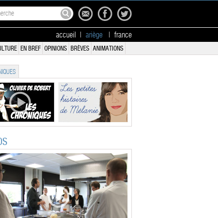
accueil
|
ariège
|
france
ULTURE
EN BREF
OPINIONS
BRÈVES
ANIMATIONS
IQUES
OS