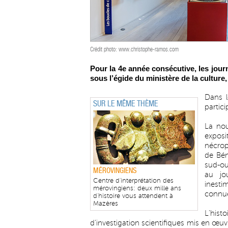
Crédit photo: www.christophe-ramos.com
Pour la 4e année consécutive, les jour
sous l’égide du ministère de la culture
Dans l
SUR LE MÊME THÈME
partici
La no
expos
nécrop
de Bén
sud-ou
MÉROVINGIENS
au jo
Centre d'interprétation des
inesti
mérovingiens: deux mille ans
connue
d'histoire vous attendent à
Mazères
L’his
d’investigation scientifiques mis en œu