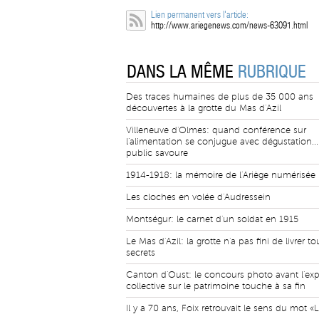
Lien permanent vers l'article:
http://www.ariegenews.com/news-63091.html
DANS LA MÊME
RUBRIQUE
Des traces humaines de plus de 35 000 ans
découvertes à la grotte du Mas d'Azil
Villeneuve d'Olmes: quand conférence sur
l'alimentation se conjugue avec dégustation...
public savoure
1914-1918: la mémoire de l'Ariège numérisée
Les cloches en volée d'Audressein
Montségur: le carnet d'un soldat en 1915
Le Mas d'Azil: la grotte n'a pas fini de livrer t
secrets
Canton d'Oust: le concours photo avant l'exp
collective sur le patrimoine touche à sa fin
Il y a 70 ans, Foix retrouvait le sens du mot «L