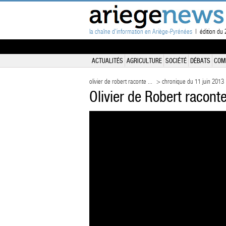
la chaîne d'information en Ariège-Pyrénées
| édition du
ACTUALITÉS
AGRICULTURE
SOCIÉTÉ
DÉBATS
COM
olivier de robert raconte ...
> chronique du 11 juin 2013
Olivier de Robert racont