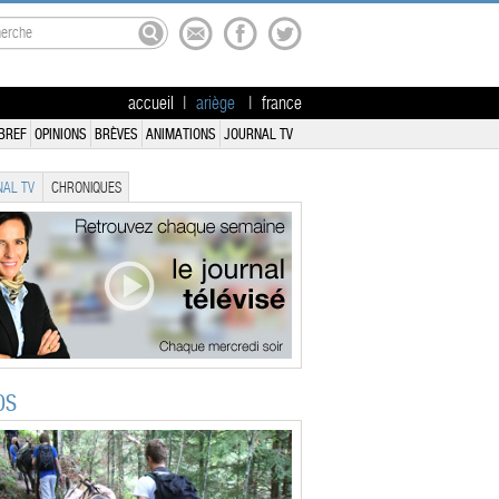
accueil
|
ariège
|
france
BREF
OPINIONS
BRÈVES
ANIMATIONS
JOURNAL TV
AL TV
CHRONIQUES
OS