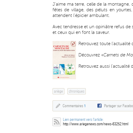
J'aime ma terre, celle de la montagne, 
fêtes de village, des péluts en yourt
attendent l'épicier ambulant.
Avec tendresse et un opiniâtre refus de 
et ceux qui en font la saveur.
Retrouvez toute l'actualité 
Découvrez «
Carnets de M
Retrouvez aussi l'actualit
ariège
chroniques
Commentaires
1
Partager sur Faceb
Lien permanent vers l'article:
http://www.ariegenews.com/news-63252.html