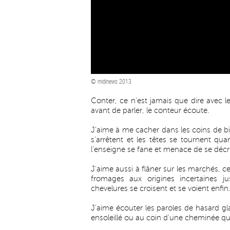
© midinews 2013
Conter, ce n'est jamais que dire avec 
avant de parler, le conteur écoute.
J'aime à me cacher dans les coins de bi
s'arrêtent et les têtes se tournent qu
l'enseigne se fane et menace de se décro
J'aime aussi à flâner sur les marchés, c
fromages aux origines incertaines j
chevelures se croisent et se voient enfin.
J'aime écouter les paroles de hasard g
ensoleillé ou au coin d'une cheminée qu