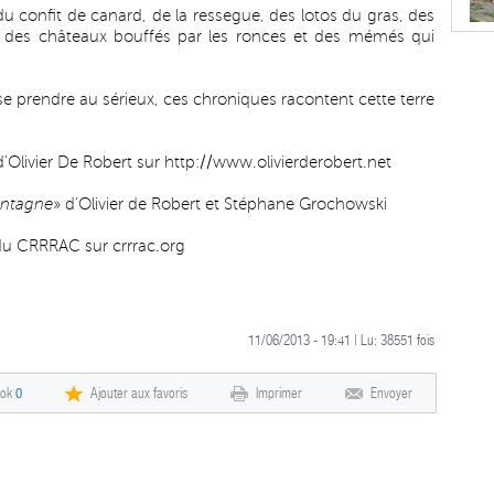
du confit de canard, de la ressegue, des lotos du gras, des
es, des châteaux bouffés par les ronces et des mémés qui
se prendre au sérieux, ces chroniques racontent cette terre
d'Olivier De Robert sur
http://www.olivierderobert.net
ontagne
» d'Olivier de Robert et Stéphane Grochowski
é du CRRRAC sur
crrrac.org
11/06/2013 - 19:41 | Lu:
38551
fois
ook
0
Ajouter aux favoris
Imprimer
Envoyer