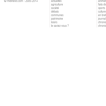
© midinews.com - 2005-2014
actualités
animat
agriculture
faits d
société
sports
débats
culture
communes
en bre
patrimoine
journal
loisirs
chroniq
le saviez-vous ?
chroniq