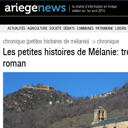
la chaîne d'information en Ariège
édition du 1er avril 2015
ACTUALITÉS
AGRICULTURE
SOCIÉTÉ
DÉBATS
COMMUNES
PATRIMOINE
LOISIRS
chronique (petites histoires de mélanie)
> chronique
Les petites histoires de Mélanie: tr
roman