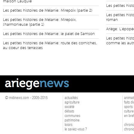
maison Lauquié
Les petites his
Les petites histoires de Mélanie: Mirepoix (partie 2)
Les petites hist
Les petites histoires de Mélanie: Mirepoix,
roman
l'harmonieuse (partie 1)
Ariège: L'épop
Les petites histoires de Mélanie: le palet de Samson
Les petites hist
Les petites histoires de Mélanie: route des corniches,
comme les autre
au coeur des terrasses
© midinews.com - 2005-2015
actualités
animat
agriculture
faits d
société
sports
débats
culture
communes
en bre
patrimoine
loisirs
chroniq
le saviez-vous ?
chroniq