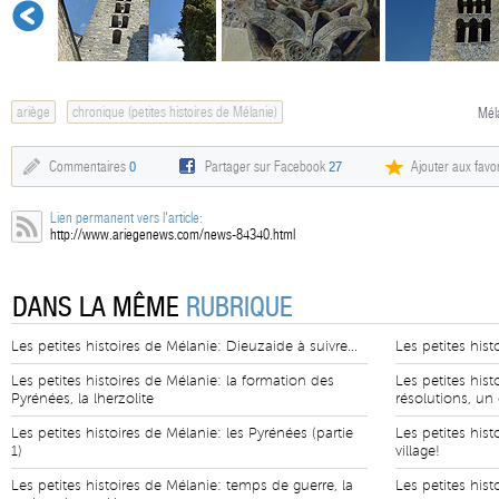
ariège
chronique (petites histoires de Mélanie)
Mél
Commentaires
0
Partager sur Facebook
27
Ajouter aux favor
Lien permanent vers l'article:
http://www.ariegenews.com/news-84340.html
DANS LA MÊME
RUBRIQUE
Les petites histoires de Mélanie: Dieuzaide à suivre...
Les petites his
Les petites histoires de Mélanie: la formation des
Les petites his
Pyrénées, la lherzolite
résolutions, un
Les petites histoires de Mélanie: les Pyrénées (partie
Les petites hist
1)
village!
Les petites histoires de Mélanie: temps de guerre, la
Les petites hist