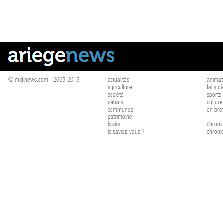
© midinews.com - 2005-2015
actualités
animat
agriculture
faits d
société
sports
débats
culture
communes
en bre
patrimoine
loisirs
chroniq
le saviez-vous ?
chroniq