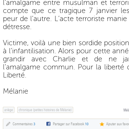
l’amalgame entre musulman et terrori
compte que ce tragique 7 janvier le
peur de l’autre. L’acte terroriste manie
détresse.
Victime, voilà une bien sordide positio
à l’infantilisation. Alors pour cette an
grandir avec Charlie et de ne j
l’amalgame commun. Pour la liberté d
Liberté.
Mélanie
ariège
chronique (petites histoires de Mélanie)
Mél
Commentaires
3
Partager sur Facebook
10
Ajouter aux favor