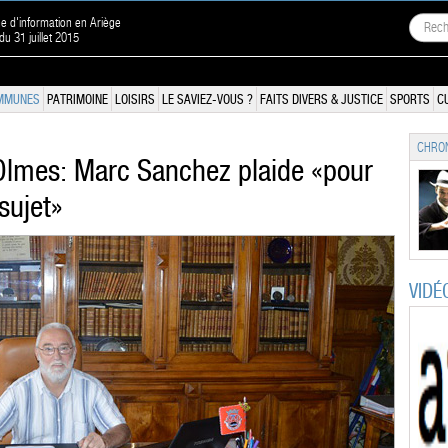
ne d'information en Ariège
 du 31 juillet 2015
MMUNES
PATRIMOINE
LOISIRS
LE SAVIEZ-VOUS ?
FAITS DIVERS & JUSTICE
SPORTS
C
CHRON
Olmes: Marc Sanchez plaide «pour
sujet»
VIDÉ