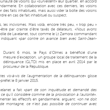
unauté de voisins qui «
surveillent
» leur quartier, en accord
endarmerie. En collaboration avec ces derniers, les voisins
er des faits inhabituels, mais aussi vider la boîte des voisins
rdre en cas de fait inhabituel ou suspect.
 les incivismes. Mais voilà, encore très peu, « trop peu »
-être par crainte d’être taxés de délateurs. «
Nous avons
er édile de Lavelanet, tout comme le Lt Zamora commandant
 indiquant «
par contre on avance bien avec Saint-Jean-
Durant 6 mois, le Pays d’Olmes a bénéficié d’une
mesure d’exception, un groupe local de traitement de la
délinquance (GLTD) mis en place en avril 2014 par le
procureur de la République.
tes vis-à-vis de l’augmentation de la délinquance
» glisse
réfet le 8 janvier 2015.
elanet a fait «
part de son inquiétude et demandé des
ce qu’il considère comme de la provocation à l’autorité
».
enter les effectifs en gendarmerie, arguant: «
on ne doit
 de montagne, ce n’est pas possible de continuer avec