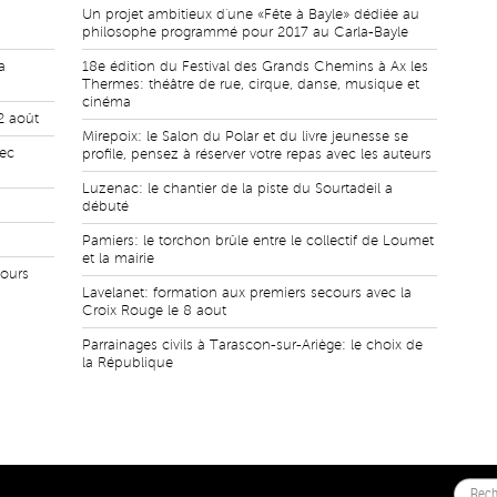
Un projet ambitieux d'une «Fête à Bayle» dédiée au
philosophe programmé pour 2017 au Carla-Bayle
a
18e édition du Festival des Grands Chemins à Ax les
Thermes: théâtre de rue, cirque, danse, musique et
cinéma
12 août
Mirepoix: le Salon du Polar et du livre jeunesse se
vec
profile, pensez à réserver votre repas avec les auteurs
Luzenac: le chantier de la piste du Sourtadeil a
débuté
Pamiers: le torchon brûle entre le collectif de Loumet
et la mairie
jours
Lavelanet: formation aux premiers secours avec la
Croix Rouge le 8 aout
Parrainages civils à Tarascon-sur-Ariège: le choix de
la République