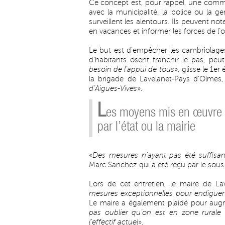
Ce concept est, pour rappel, une comm
avec la municipalité, la police ou la g
surveillent les alentours. Ils peuvent not
en vacances et informer les forces de l’o
Le but est d’empêcher les cambriolages,
d’habitants osent franchir le pas, peut
besoin de l’appui de tous
», glisse le 1
la brigade de Lavelanet-Pays d’Olmes,
d’Aigues-Vives
».
L
es moyens mis en œuvre
par l’état ou la mairie
«
Des mesures n’ayant pas été suffisan
Marc Sanchez qui a été reçu par le sous-p
Lors de cet entretien, le maire de Lav
mesures exceptionnelles pour endiguer 
Le maire a également plaidé pour augm
pas oublier qu’on est en zone rurale
l’effectif actuel
».