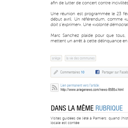
afin de lutter de concert contre incivilit
Une réunion est programmée le 23 févr
début avril. Un référendum, comme «
doit s’exprimer
». Une «
volonté démocra
Marc Sanchez plaide pour que tous, po
mettent un arrêt à cette délinquance en
ariège
la vie des communes
Commentaires
10
Partager sur Face
Lien permanent vers l'article:
http://www.ariegenews.com/news-85854.html
DANS LA MÊME
RUBRIQUE
Visites guidées de l'été à Pamiers: quand l'his
locale est contée