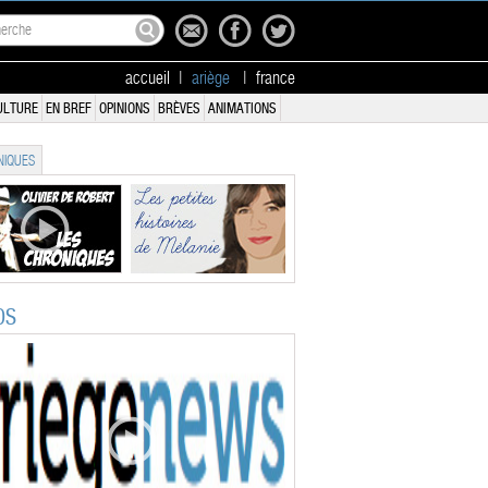
accueil
|
ariège
|
france
ULTURE
EN BREF
OPINIONS
BRÈVES
ANIMATIONS
IQUES
OS