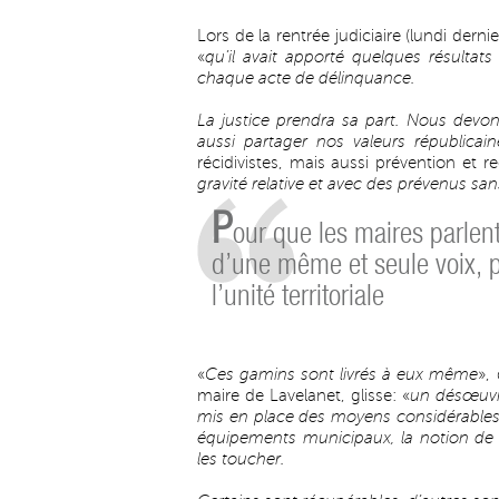
Lors de la rentrée judiciaire (lundi dern
«
qu’il avait apporté quelques résulta
chaque acte de délinquance.
La justice prendra sa part. Nous devo
aussi partager nos valeurs républicain
récidivistes, mais aussi prévention et 
gravité relative et avec des prévenus san
P
our que les maires parlen
d’une même et seule voix, 
l’unité territoriale
«
Ces gamins sont livrés à eux même
»,
maire de Lavelanet, glisse: «
un désœuvr
mis en place des moyens considérables 
équipements municipaux, la notion de la
les toucher.