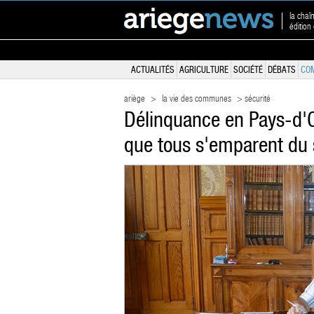
la chaî
édition
ACTUALITÉS
AGRICULTURE
SOCIÉTÉ
DÉBATS
CO
ariège
>
la vie des communes
> sécurité
Délinquance en Pays-d'
que tous s'emparent du 