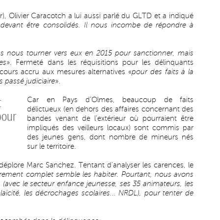
ier), Olivier Caracotch a lui aussi parlé du GLTD et a indiqué
ts devant être consolidés. Il nous incombe de répondre à
ns nous tourner vers eux en 2015 pour sanctionner, mais
es
». Fermeté dans les réquisitions pour les délinquants
recours accru aux mesures alternatives «
pour des faits à la
s passé judiciaire
».
t
Car en Pays d’Olmes, beaucoup de faits
délictueux (en dehors des affaires concernant des
pour
bandes venant de l’extérieur où pourraient être
impliqués des veilleurs locaux) sont commis par
des jeunes gens, dont nombre de mineurs nés
sur le territoire.
 déplore Marc Sanchez. Tentant d’analyser les carences, le
ement complet semble les habiter. Pourtant, nous avons
(avec le secteur enfance jeunesse, ses 35 animateurs, les
ïcité, les décrochages scolaires... NRDL), pour tenter de