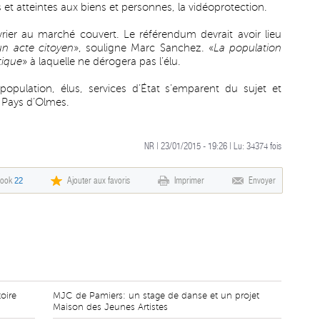
és et atteintes aux biens et personnes, la vidéoprotection.
ier au marché couvert. Le référendum devrait avoir lieu
un acte citoyen
», souligne Marc Sanchez. «
La population
tique
» à laquelle ne dérogera pas l’élu.
pulation, élus, services d’État s’emparent du sujet et
 Pays d’Olmes.
NR | 23/01/2015 - 19:26 | Lu:
34374
fois
book
22
Ajouter aux favoris
Imprimer
Envoyer
toire
MJC de Pamiers: un stage de danse et un projet
Maison des Jeunes Artistes