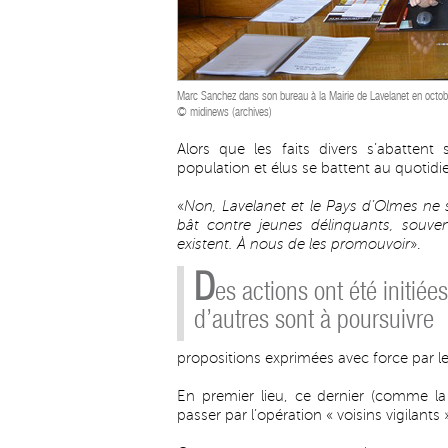
Marc Sanchez dans son bureau à la Mairie de Lavelanet en octo
© midinews (archives)
Alors que les faits divers s’abatte
population et élus se battent au quotidie
«
Non, Lavelanet et le Pays d’Olmes ne
bât contre jeunes délinquants, souven
existent. À nous de les promouvoir
».
D
es actions ont été initiées
d’autres sont à poursuivre
propositions exprimées avec force par l
En premier lieu, ce dernier (comme la
passer par l’opération « voisins vigilants 