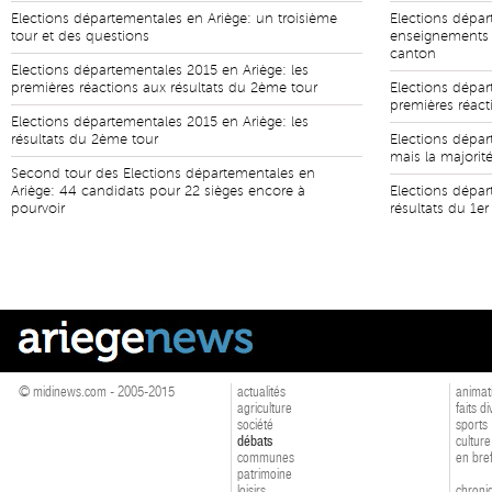
Elections départementales en Ariège: un troisième
Elections dépar
tour et des questions
enseignements 
canton
Elections départementales 2015 en Ariège: les
premières réactions aux résultats du 2ème tour
Elections dépar
premières réact
Elections départementales 2015 en Ariège: les
résultats du 2ème tour
Elections dépar
mais la majorité
Second tour des Elections départementales en
Ariège: 44 candidats pour 22 sièges encore à
Elections dépar
pourvoir
résultats du 1er
© midinews.com - 2005-2015
actualités
animat
agriculture
faits d
société
sports
débats
culture
communes
en bre
patrimoine
loisirs
chroniq