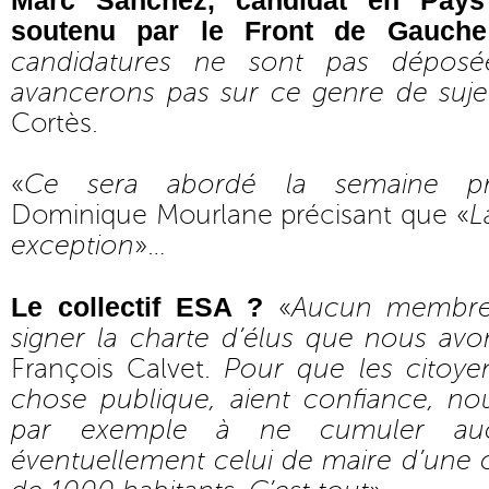
Marc Sanchez, candidat en Pays
soutenu par le Front de Gauch
candidatures ne sont pas dépos
avancerons pas sur ce genre de suje
Cortès.
«
Ce sera abordé la semaine pr
Dominique Mourlane précisant que «
L
exception
»…
Le collectif ESA ?
«
Aucun membre 
signer la charte d’élus que nous av
François Calvet.
Pour que les citoyens
chose publique, aient confiance, n
par exemple à ne cumuler au
éventuellement celui de maire d’un