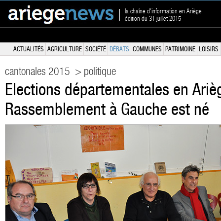
la chaîne d'information en Ariège
édition du 31 juillet 2015
ACTUALITÉS
AGRICULTURE
SOCIÉTÉ
DÉBATS
COMMUNES
PATRIMOINE
LOISIRS
cantonales 2015
> politique
Elections départementales en Arièg
Rassemblement à Gauche est né