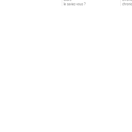
le saviez-vous ?
chroniq