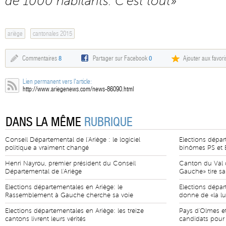
de 1000 habitants. C’est tout
»
ariège
cantonales 2015
Commentaires
8
Partager sur Facebook
0
Ajouter aux favori
Lien permanent vers l'article:
http://www.ariegenews.com/news-86090.html
DANS LA MÊME
RUBRIQUE
Conseil Départemental de l'Ariège : le logiciel
Elections dépar
politique a vraiment changé
binômes PS et E
Henri Nayrou, premier président du Conseil
Canton du Val 
Départemental de l'Ariège
Gauche» tire sa
Elections départementales en Ariège: le
Elections dépar
Rassemblement à Gauche cherche sa voie
donne de «la lu
Elections départementales en Ariège: les treize
Pays d'Olmes et 
cantons livrent leurs vérités
candidats pour 