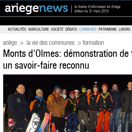
la chaîne d'information en Ariège
édition du 31 mars 2015
ACTUALITÉS
AGRICULTURE
SOCIÉTÉ
DÉBATS
COMMUNES
PATRIMOINE
LOISIRS
ariège
>
la vie des communes
> formation
Monts d'Olmes: démonstration de t
un savoir-faire reconnu