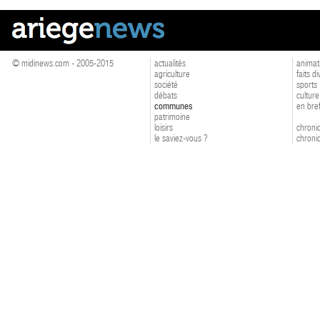
© midinews.com - 2005-2015
actualités
animat
agriculture
faits d
société
sports
débats
culture
communes
en bre
patrimoine
loisirs
chroniq
le saviez-vous ?
chroniq