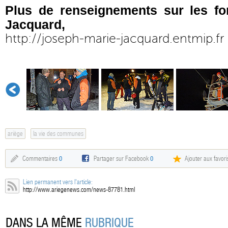
Plus de renseignements sur les f
Jacquard,
http://joseph-marie-jacquard.entmip.fr
ariège
la vie des communes
Commentaires
0
Partager sur Facebook
0
Ajouter aux favori
Lien permanent vers l'article:
http://www.ariegenews.com/news-87781.html
DANS LA MÊME
RUBRIQUE