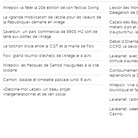
Mirepoix va fêter la 20e édition de son festival Swing
L'essor des Mo
Délégation de S
La «grande mobilisation de l'école pour les valeurs de
la République» démarre en Ariège
Cazals-des-Bay
métiers d'art e
Saverdun: un parc commercial de 9900 m2 sort de
d'aujourd'hui, l
terre aux portes de l'Ariège
Débat d'Orienta
Le torchon brûle entre la CGT et la mairie de Foix
CCPO va devoir 
Foix: grand tournoi d'échecs de l'Ariège le 4 avril
Lavelanet: avec
stimule d'autre
Mirepoix: les fresques de Gehod inaugurées à la cité
scolaire
Contournement 
reprendront le 
Camon: balade et omelette pascale lundi 6 avril
Mirepoix: Vive l
«Dessine-moi Lézat», un beau projet
touristique et fa
intergénérationnel et de lien social
Lavelanet: l'ar
Lavelanet: wee
Casino