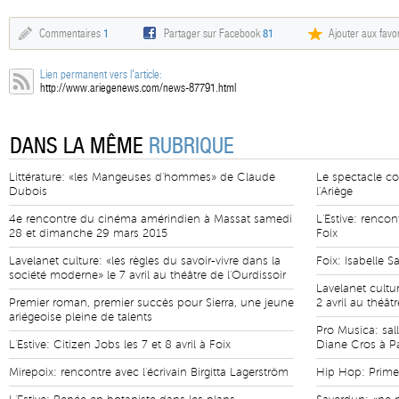
Commentaires
1
Partager sur Facebook
81
Ajouter aux favor
Lien permanent vers l'article:
http://www.ariegenews.com/news-87791.html
DANS LA MÊME
RUBRIQUE
Littérature: «les Mangeuses d'hommes» de Claude
Le spectacle con
Dubois
l'Ariège
4e rencontre du cinéma amérindien à Massat samedi
L'Estive: rencon
28 et dimanche 29 mars 2015
Foix
Lavelanet culture: «les règles du savoir-vivre dans la
Foix: Isabelle S
société moderne» le 7 avril au théâtre de l'Ourdissoir
Lavelanet cultur
Premier roman, premier succès pour Sierra, une jeune
2 avril au théât
ariégeoise pleine de talents
Pro Musica: sal
L'Estive: Citizen Jobs les 7 et 8 avril à Foix
Diane Cros à P
Mirepoix: rencontre avec l'écrivain Birgitta Lagerström
Hip Hop: Prim