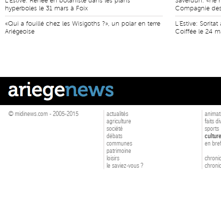
L'Estive: Renée en botaniste dans les plans
Saverdun: «ne n
hyperboles le 31 mars à Foix
Compagnie des
«Qui a fouillé chez les Wisigoths ?», un polar en terre
L'Estive: Sorit
Ariégeoise
Coiffée le 24 m
© midinews.com - 2005-2015
actualités
animat
agriculture
faits d
société
sports
débats
cultur
communes
en bre
patrimoine
loisirs
chroniq
le saviez-vous ?
chroniq