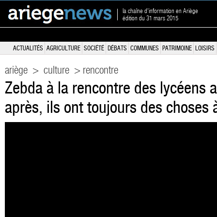
la chaîne d'information en Ariège
édition du 31 mars 2015
ACTUALITÉS
AGRICULTURE
SOCIÉTÉ
DÉBATS
COMMUNES
PATRIMOINE
LOISIRS
ariège
>
culture
> rencontre
Zebda à la rencontre des lycéens a
après, ils ont toujours des choses 