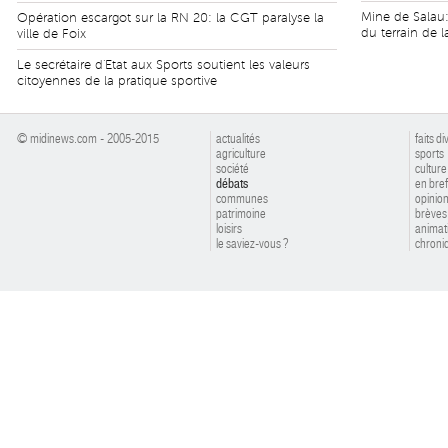
Mine de Salau: 
Opération escargot sur la RN 20: la CGT paralyse la
du terrain de l
ville de Foix
Le secrétaire d'Etat aux Sports soutient les valeurs
citoyennes de la pratique sportive
© midinews.com - 2005-2015
actualités
faits di
agriculture
sports
société
culture
débats
en bref
communes
opinio
patrimoine
brèves
loisirs
animat
le saviez-vous ?
chroniq