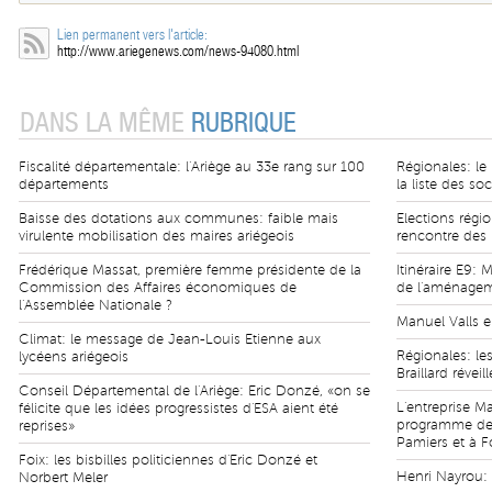
Lien permanent vers l'article:
http://www.ariegenews.com/news-94080.html
DANS LA MÊME
RUBRIQUE
Fiscalité départementale: l'Ariège au 33e rang sur 100
Régionales: le
départements
la liste des soc
Baisse des dotations aux communes: faible mais
Elections régi
virulente mobilisation des maires ariégeois
rencontre des m
Frédérique Massat, première femme présidente de la
Itinéraire E9: 
Commission des Affaires économiques de
de l'aménagem
l'Assemblée Nationale ?
Manuel Valls e
Climat: le message de Jean-Louis Etienne aux
Régionales: les
lycéens ariégeois
Braillard révei
Conseil Départemental de l'Ariège: Eric Donzé, «on se
L'entreprise Ma
félicite que les idées progressistes d'ESA aient été
programme de l
reprises»
Pamiers et à F
Foix: les bisbilles politiciennes d'Eric Donzé et
Henri Nayrou: 
Norbert Meler