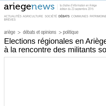
la chaîne d'information en Ariège
édition du 23 septembre 2015
ACTUALITÉS
AGRICULTURE
SOCIÉTÉ
DÉBATS
COMMUNES
PATRIMOIN
BRÈVES
ariège
>
débats et opinions
> politique
Elections régionales en Arièg
à la rencontre des militants so