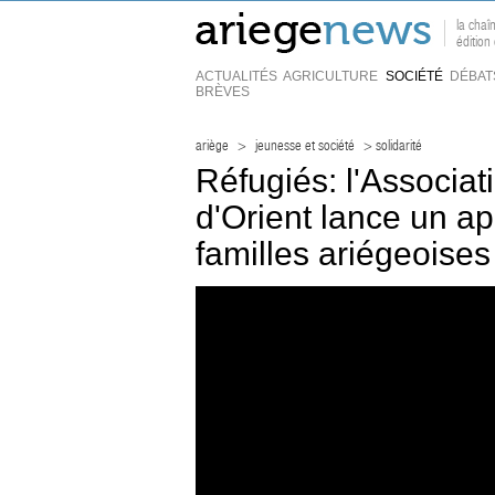
la chaî
éditio
ACTUALITÉS
AGRICULTURE
SOCIÉTÉ
DÉBAT
BRÈVES
ariège
>
jeunesse et société
> solidarité
Réfugiés: l'Associat
d'Orient lance un ap
familles ariégeoises