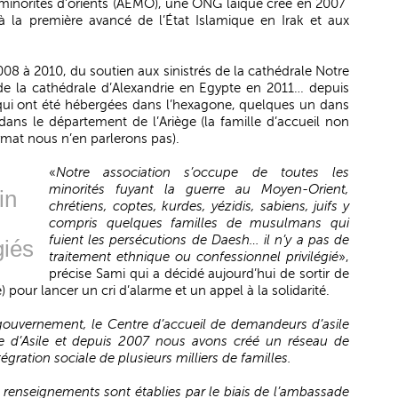
x minorités d’orients (AEMO), une ONG laïque crée en 2007
 à la première avancé de l’État Islamique en Irak et aux
08 à 2010, du soutien aux sinistrés de la cathédrale Notre
 la cathédrale d’Alexandrie en Egypte en 2011… depuis
ui ont été hébergées dans l’hexagone, quelques un dans
dans le département de l’Ariège (la famille d’accueil non
ymat nous n’en parlerons pas).
«
Notre association s’occupe de toutes les
minorités fuyant la guerre au Moyen-Orient,
in
chrétiens, coptes, kurdes, yézidis, sabiens, juifs y
compris quelques familles de musulmans qui
fuient les persécutions de Daesh… il n’y a pas de
giés
traitement ethnique ou confessionnel privilégié
»,
précise Sami qui a décidé aujourd’hui de sortir de
) pour lancer un cri d’alarme et un appel à la solidarité.
 gouvernement, le Centre d’accueil de demandeurs d’asile
re d’Asile et depuis 2007 nous avons créé un réseau de
ntégration sociale de plusieurs milliers de familles.
 renseignements sont établies par le biais de l’ambassade