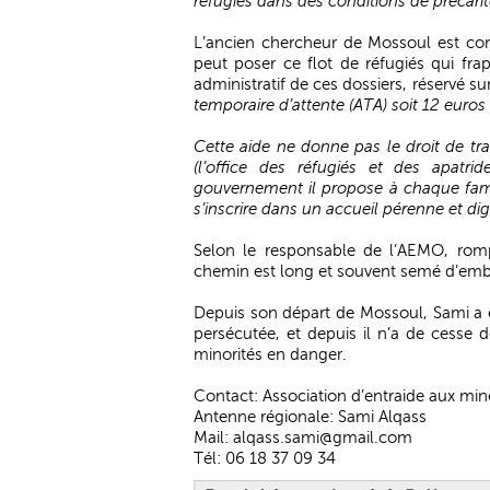
réfugiés dans des conditions de précari
L’ancien chercheur de Mossoul est co
peut poser ce flot de réfugiés qui fra
administratif de ces dossiers, réservé sur
temporaire d’attente (ATA) soit 12 euros 
Cette aide ne donne pas le droit de trav
(l’office des réfugiés et des apatri
gouvernement il propose à chaque fami
s’inscrire dans un accueil pérenne et d
Selon le responsable de l’AEMO, rompu
chemin est long et souvent semé d’em
Depuis son départ de Mossoul, Sami a eu
persécutée, et depuis il n’a de cesse d
minorités en danger.
Contact: Association d’entraide aux min
Antenne régionale: Sami Alqass
Mail:
alqass.sami@gmail.com
Tél: 06 18 37 09 34