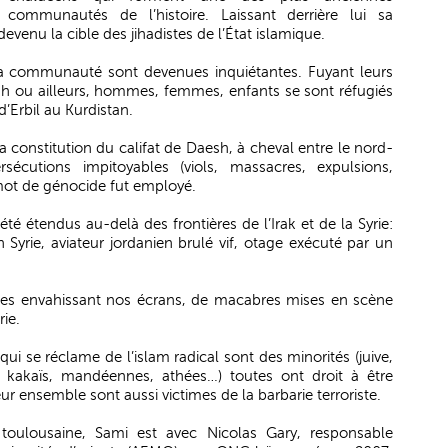
communautés de l’histoire. Laissant derrière lui sa
devenu la cible des jihadistes de l’État islamique.
a communauté sont devenues inquiétantes. Fuyant leurs
 ou ailleurs, hommes, femmes, enfants se sont réfugiés
d’Erbil au Kurdistan.
 la constitution du califat de Daesh, à cheval entre le nord-
sécutions impitoyables (viols, massacres, expulsions,
 mot de génocide fut employé.
té étendus au-delà des frontières de l’Irak et de la Syrie:
Syrie, aviateur jordanien brulé vif, otage exécuté par un
les envahissant nos écrans, de macabres mises en scène
rie.
ui se réclame de l’islam radical sont des minorités (juive,
, kakaïs, mandéennes, athées…) toutes ont droit à être
 ensemble sont aussi victimes de la barbarie terroriste.
 toulousaine, Sami est avec Nicolas Gary, responsable