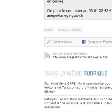
en œuvre.
On peut le contacter au 05 61 02 43 6
ariege@ariege.gouv.fr
ariège
jeunesse et société
Commentaires
4
Partager sur Faceb
Lien permanent vers l'article:
http://www.ariegenews.com/news-94532.html
DANS LA MÊME
RUBRIQUE
Signature de la CAPE: «Une opportunité pour 
territoire de Tarascon au profit de la réussite 
élèves»
Réfugiés: l'Association d'entraide aux minorit
d'Orient lance un appel à la solidarité aux fam
ariégeoises