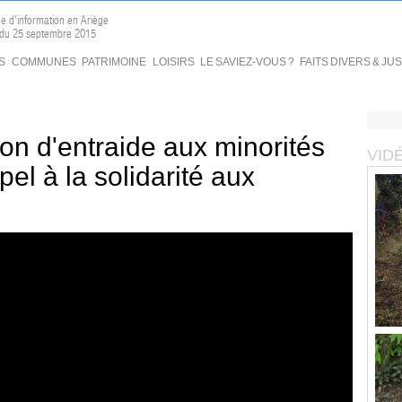
ne d'information en Ariège
n du 25 septembre 2015
S
COMMUNES
PATRIMOINE
LOISIRS
LE SAVIEZ-VOUS ?
FAITS DIVERS & JU
ion d'entraide aux minorités
VID
pel à la solidarité aux