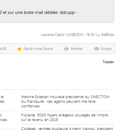
2 et sur une boite mail dédiée:
ddcspp-
Laurence Cabrol | 24/09/2015 - 19:18 | Lu:
8486
fois
ook
0
Ajouter à mes favoris
Imprimer
Envoyer
Tweeter
le
Martine Esteban nouvelle présidente du SMECTOM
des
du Plantaurel: «les agents peuvent me faire
confiance»
és
Fiscalité: 3000 foyers ariégeois soulagés de l'impôt
illes
sur le revenu en 2015
Collèges: rentrée studieuse d'Henri Nayrou, président