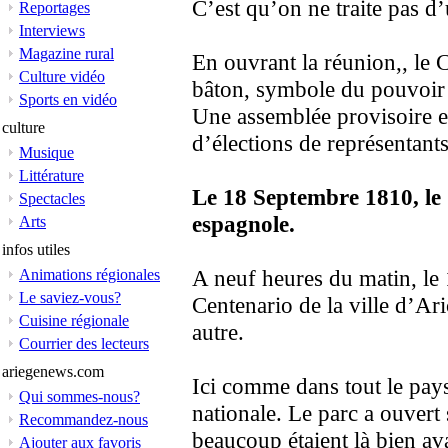
C’est qu’on ne traite pas d’
Reportages
Interviews
Magazine rural
En ouvrant la réunion,, le
Culture vidéo
bâton, symbole du pouvoir
Sports en vidéo
Une assemblée provisoire es
culture
d’élections de représentants
Musique
Littérature
Le 18 Septembre 1810, le C
Spectacles
espagnole.
Arts
infos utiles
A neuf heures du matin, le
Animations régionales
Le saviez-vous?
Centenario de la ville d’Ari
Cuisine régionale
autre.
Courrier des lecteurs
ariegenews.com
Ici comme dans tout le pays,
Qui sommes-nous?
nationale. Le parc a ouvert 
Recommandez-nous
beaucoup étaient là bien av
Ajouter aux favoris