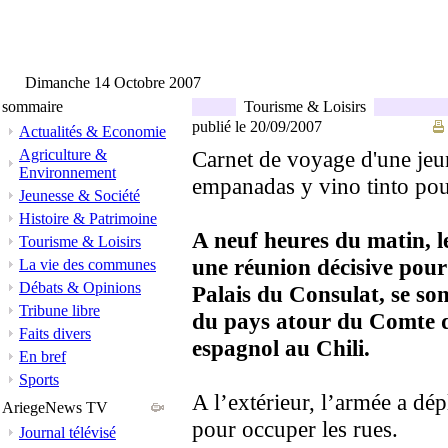
Dimanche 14 Octobre 2007
sommaire
Tourisme & Loisirs
publié le 20/09/2007
Actualités & Economie
Agriculture &
Carnet de voyage d'une jeu
Environnement
empanadas y vino tinto pou
Jeunesse & Société
Histoire & Patrimoine
A neuf heures du matin, l
Tourisme & Loisirs
une réunion décisive pour 
La vie des communes
Débats & Opinions
Palais du Consulat, se son
Tribune libre
du pays atour du Comte d
Faits divers
espagnol au Chili.
En bref
Sports
A l’extérieur, l’armée a dé
AriegeNews TV
pour occuper les rues.
Journal télévisé