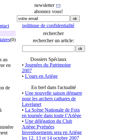
newsletter
abonnez vous!
politique de confidentialité
ntact
rechercher
aires
(0)
rechercher un article:
Dossiers Spéciaux
s au
•
Journées du Patrimoine
eur en
2007
•
L'ours en Ariège
En bref dans l'actualité
on de
•
Une nouvelle saison démarre
pour les archers cathares de
Lavelanet
•
La Scène Nationale de Foix
à
en tournée dans toute l’Ariège
•
Une délégation du Club
Ariège Pyrénées
nistère
Investissements sera en Ariège
ment
les 12, 13 et 14 octobre 2007