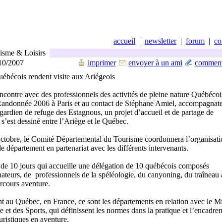
accueil
|
newsletter
|
forum
|
co
sme & Loisirs
/10/2007
imprimer
envoyer à un ami
comment
ébécois rendent visite aux Ariégeois
ncontre avec des professionnels des activités de pleine nature Québécoi
Randonnée 2006 à Paris et au contact de Stéphane Amiel, accompagnat
ardien de refuge des Estagnous, un projet d’accueil et de partage de
’est dessiné entre l’Ariège et le Québec.
ctobre, le Comité Départemental du Tourisme coordonnera l’organisati
 le département en partenariat avec les différents intervenants.
de 10 jours qui accueille une délégation de 10 québécois composés
teurs, de professionnels de la spéléologie, du canyoning, du traîneau 
rcours aventure.
t au Québec, en France, ce sont les départements en relation avec le Mi
e et des Sports, qui définissent les normes dans la pratique et l’encadre
ouristiques en aventure.