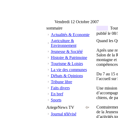
Vendredi 12 Octobre 2007
sommaire
Touri
publié le 08
Actualités & Economie
Agriculture &
Quand les Qu
Environnement
Après une re
Jeunesse & Société
Salon de la 
Histoire & Patrimoine
montagne et g
Tourisme & Loisirs
compétences s
La vie des communes
Du 7 au 15 o
Débats & Opinions
l’accueil sur
Tribune libre
Faits divers
Une mission 
d’accompagna
En bref
chiens, de pa
Sports
Contrairemen
AriegeNews TV
de la Jeuness
Journal télévisé
d’activités t