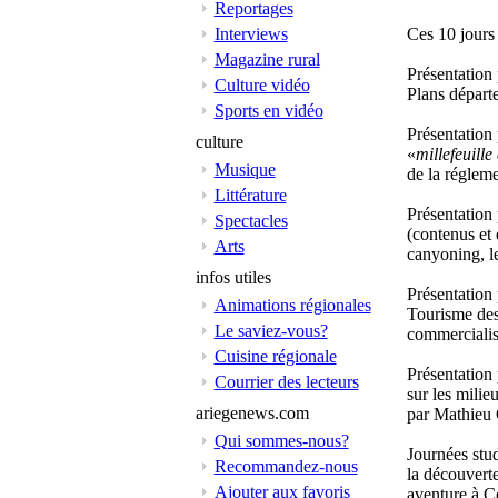
Reportages
Interviews
Ces 10 jours
Magazine rural
Présentation 
Culture vidéo
Plans départ
Sports en vidéo
Présentation 
culture
«
millefeuille
Musique
de la régleme
Littérature
Présentation
Spectacles
(contenus et 
Arts
canyoning, le
infos utiles
Présentation
Animations régionales
Tourisme des
Le saviez-vous?
commercialis
Cuisine régionale
Présentation
Courrier des lecteurs
sur les milie
ariegenews.com
par Mathieu 
Qui sommes-nous?
Journées stud
Recommandez-nous
la découverte
Ajouter aux favoris
aventure à C