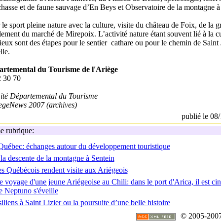
 chasse et de faune sauvage d’En Beys et Observatoire de la montagne à
r le sport pleine nature avec la culture, visite du château de Foix, de la g
ement du marché de Mirepoix. L’activité nature étant souvent lié à la c
ieux sont des étapes pour le sentier cathare ou pour le chemin de Saint
le.
rtemental du Tourisme de l'Ariège
2 30 70
ité Départemental du Tourisme
egeNews 2007 (archives)
publié le 08
 rubrique:
Québec: échanges autour du développement touristique
 la descente de la montagne à Sentein
s Québécois rendent visite aux Ariégeois
 voyage d'une jeune Ariégeoise au Chili: dans le port d'Arica, il est ci
le Neptuno s'éveille
liens à Saint Lizier ou la poursuite d’une belle histoire
© 2005-2007