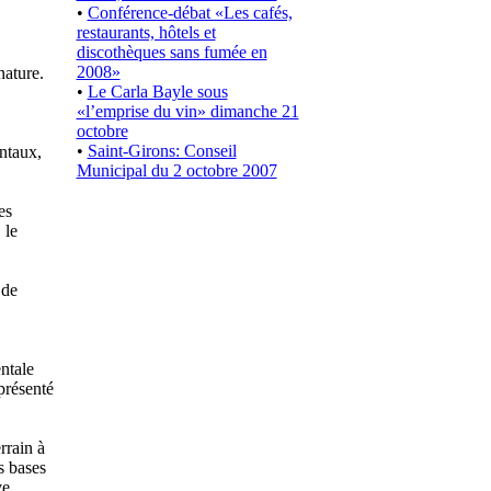
•
Conférence-débat «Les cafés,
restaurants, hôtels et
discothèques sans fumée en
2008»
nature.
•
Le Carla Bayle sous
«l’emprise du vin» dimanche 21
octobre
•
Saint-Girons: Conseil
ntaux,
Municipal du 2 octobre 2007
es
 le
 de
ntale
présenté
rrain à
s bases
ve