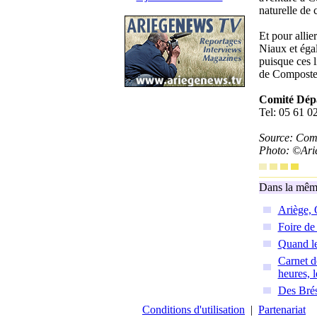
naturelle de
Et pour allie
Niaux et égal
puisque ces l
de Compostel
Comité Dépa
Tel: 05 61 0
Source: Com
Photo: ©Ari
Dans la même
Ariège, 
Foire de
Quand le
Carnet de
heures, 
Des Brési
Conditions d'utilisation
|
Partenariat