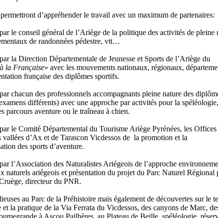
 permettront d’appréhender le travail avec un maximum de partenaires:
par le conseil général de l’Ariège de la politique des activités de pleine 
ementaux de randonnées pédestre, vtt…
par la Direction Départementale de Jeunesse et Sports de l’Ariège du
 à la Française
» avec les mouvements nationaux, régionaux, départeme
ntation française des diplômes sportifs.
 par chacun des professionnels accompagnants pleine nature des diplôm
examens différents) avec une approche par activités pour la spéléologie,
s parcours aventure ou le traîneau à chien.
 par le Comité Départemental du Tourisme Ariège Pyrénées, les Offices
 vallées d’Ax et de Tarascon Vicdessos de la promotion et la
ation des sports d’aventure.
 par l’Association des Naturalistes Ariégeois de l’approche environneme
ux naturels ariégeois et présentation du projet du Parc Naturel Régional 
Cruège, directeur du PNR.
ieuses au Parc de la Préhistoire mais également de découvertes sur le te
 et la pratique de la Via Ferrata du Vicdessos, des canyons de Marc, de
oumegrande à Ascou Pailhères, au Plateau de Beille, spéléologie, réser