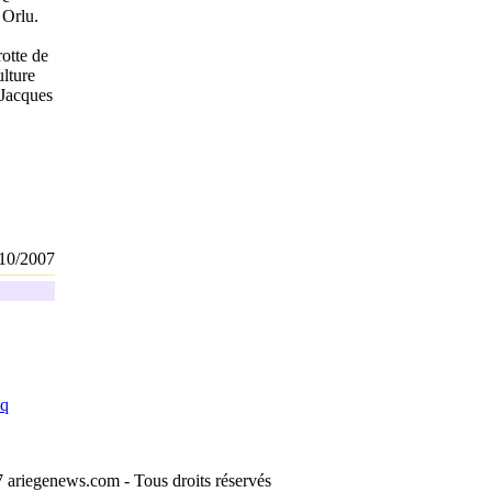
 Orlu.
rotte de
ulture
 Jacques
/10/2007
nq
 ariegenews.com - Tous droits réservés