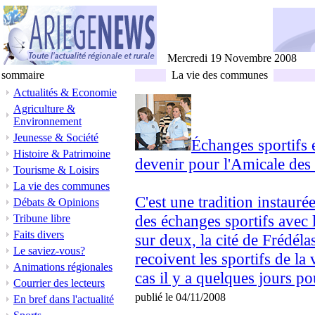
Mercredi 19 Novembre 2008
sommaire
La vie des communes
Actualités & Economie
Agriculture &
Environnement
Jeunesse & Société
Échanges sportifs 
Histoire & Patrimoine
devenir pour l'Amicale des 
Tourisme & Loisirs
La vie des communes
C'est une tradition instauré
Débats & Opinions
des échanges sportifs avec 
Tribune libre
Faits divers
sur deux, la cité de Frédéla
Le saviez-vous?
recoivent les sportifs de la 
Animations régionales
cas il y a quelques jours pou
Courrier des lecteurs
publié le 04/11/2008
En bref dans l'actualité