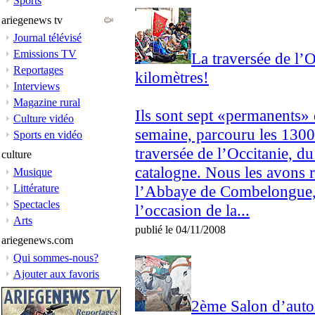
Sports
ariegenews tv
Journal télévisé
Emissions TV
La traversée de l’O
Reportages
kilomètres!
Interviews
Magazine rural
Ils sont sept «permanents»
Culture vidéo
semaine, parcouru les 1300 
Sports en vidéo
traversée de l’Occitanie, du
culture
catalogne. Nous les avons r
Musique
Littérature
l’Abbaye de Combelongue,
Spectacles
l’occasion de la...
Arts
publié le 04/11/2008
ariegenews.com
Qui sommes-nous?
Ajouter aux favoris
2ème Salon d’autom