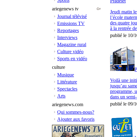
Sports
Pradelet
ariegenews tv
Jeudi matin le
Journal télévisé
l’école matern
des quatre jo
Emissions TV
à la rentrée de
Reportages
publié le 10/
Interviews
Magazine rural
Culture vidéo
Sports en vidéo
culture
P
Musique
Voilà une init
Littérature
jusqu’au same
Spectacles
programme, un
Arts
dans un semi-
publié le 09/
ariegenews.com
Qui sommes-nous?
Ajouter aux favoris