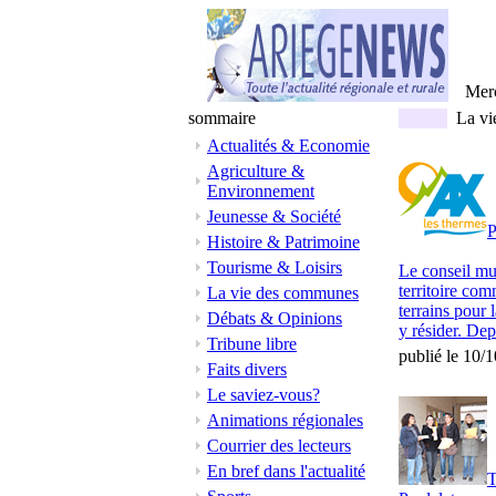
Mer
sommaire
La vi
Actualités & Economie
Agriculture &
Environnement
Jeunesse & Société
P
Histoire & Patrimoine
Tourisme & Loisirs
Le conseil mun
territoire co
La vie des communes
terrains pour 
Débats & Opinions
y résider. Depu
Tribune libre
publié le 10/
Faits divers
Le saviez-vous?
Animations régionales
Courrier des lecteurs
En bref dans l'actualité
T