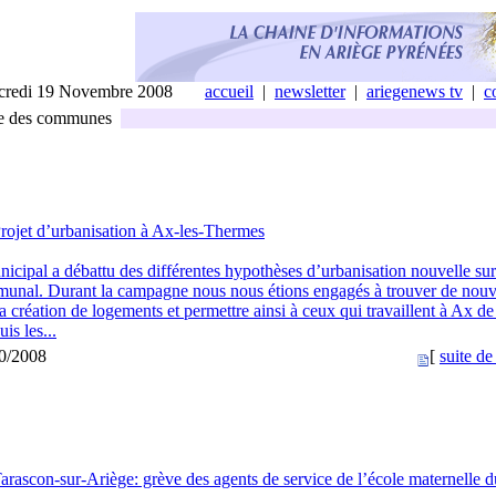
credi 19 Novembre 2008
accueil
|
newsletter
|
ariegenews tv
|
c
e des communes
rojet d’urbanisation à Ax-les-Thermes
icipal a débattu des différentes hypothèses d’urbanisation nouvelle sur
mmunal. Durant la campagne nous nous étions engagés à trouver de nou
la création de logements et permettre ainsi à ceux qui travaillent à Ax d
is les...
10/2008
[
suite de 
arascon-sur-Ariège: grève des agents de service de l’école maternelle d