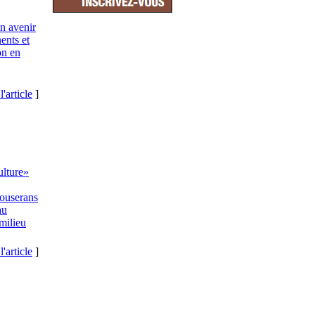
on avenir
ents et
on en
l'article
]
ulture»
Couserans
au
 milieu
l'article
]