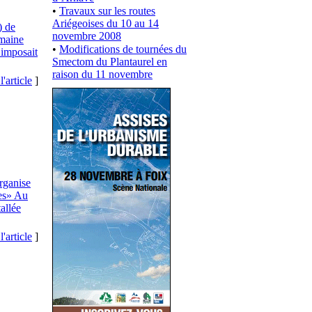
•
Travaux sur les routes
Ariégeoises du 10 au 14
) de
novembre 2008
emaine
•
Modifications de tournées du
’imposait
Smectom du Plantaurel en
raison du 11 novembre
l'article
]
organise
nes» Au
allée
l'article
]