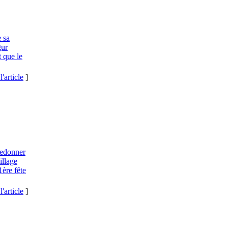
e sa
gur
 que le
l'article
]
 redonner
illage
1ère fête
l'article
]