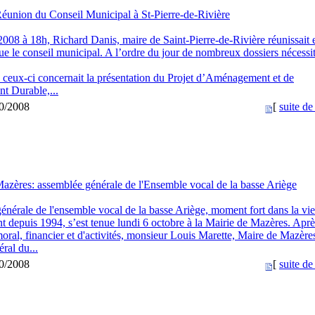
éunion du Conseil Municipal à St-Pierre-de-Rivière
2008 à 18h, Richard Danis, maire de Saint-Pierre-de-Rivière réunissait 
ue le conseil municipal. A l’ordre du jour de nombreux dossiers nécessi
 ceux-ci concernait la présentation du Projet d’Aménagement et de
t Durable,...
10/2008
[
suite de 
azères: assemblée générale de l'Ensemble vocal de la basse Ariège
énérale de l'ensemble vocal de la basse Ariège, moment fort dans la vie
t depuis 1994, s’est tenue lundi 6 octobre à la Mairie de Mazères. Aprè
oral, financier et d'activités, monsieur Louis Marette, Maire de Mazères
éral du...
10/2008
[
suite de 