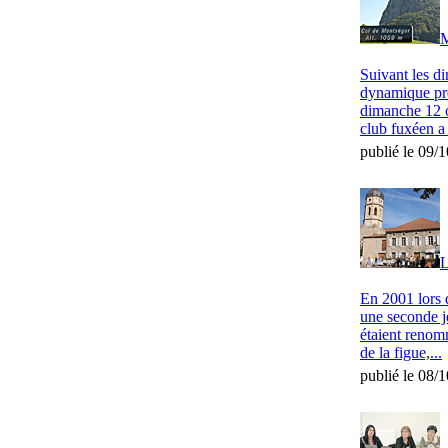
M
Suivant les di
dynamique pré
dimanche 12 o
club fuxéen a 
publié le 09/
L
En 2001 lors d
une seconde j
étaient renomm
de la figue,...
publié le 08/