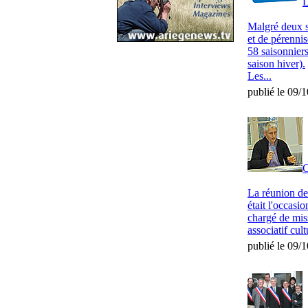
L
Malgré deux sa
et de pérenni
58 saisonniers
saison hiver).
Les...
publié le 09/
C
La réunion de
était l'occasi
chargé de miss
associatif cult
publié le 09/