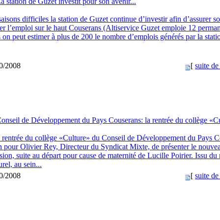
a station de Guzet investit pour son avenir...
isons difficiles la station de Guzet continue d’investir afin d’assurer s
ser l’emploi sur le haut Couserans (Altiservice Guzet emploie 12 perman
 on peut estimer à plus de 200 le nombre d’emplois générés par la stati
10/2008
[
suite de 
onseil de Développement du Pays Couserans: la rentrée du collège «C
 rentrée du collège «Culture» du Conseil de Développement du Pays 
on pour Olivier Rey, Directeur du Syndicat Mixte, de présenter le nouve
ion, suite au départ pour cause de maternité de Lucille Poirier. Issu du
urel, au sein...
10/2008
[
suite de 