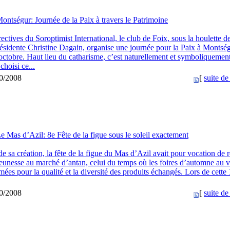
ontségur: Journée de la Paix à travers le Patrimoine
rectives du Soroptimist International, le club de Foix, sous la houlette d
sidente Christine Dagain, organise une journée pour la Paix à Montsé
ctobre. Haut lieu du catharisme, c’est naturellement et symboliquement
choisi ce...
10/2008
[
suite de 
e Mas d’Azil: 8e Fête de la figue sous le soleil exactement
e sa création, la fête de la figue du Mas d’Azil avait pour vocation de
eunesse au marché d’antan, celui du temps où les foires d’automne au v
ées pour la qualité et la diversité des produits échangés. Lors de cette 
10/2008
[
suite de 