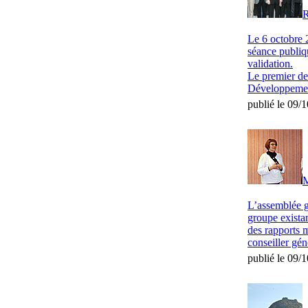
R
Le 6 octobre 
séance publiq
validation.
Le premier de
Développemen
publié le 09/
M
L’assemblée g
groupe existan
des rapports m
conseiller gén
publié le 09/