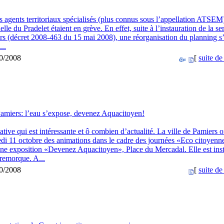
s agents territoriaux spécialisés (plus connus sous l’appellation ATSEM
elle du Pradelet étaient en grève. En effet, suite à l’instauration de la s
urs (décret 2008-463 du 15 mai 2008), une réorganisation du planning s
...
10/2008
[
suite de 
amiers: l’eau s’expose, devenez Aquacitoyen!
iative qui est intéressante et ô combien d’actualité. La ville de Pamiers 
di 11 octobre des animations dans le cadre des journées «Eco citoyen
e exposition «Devenez Aquacitoyen», Place du Mercadal. Elle est inst
remorque. A...
10/2008
[
suite de 