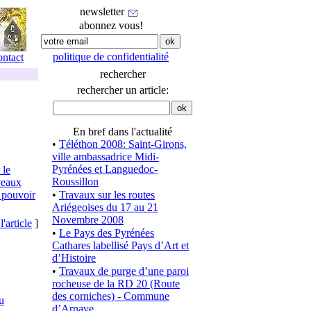
newsletter
abonnez vous!
politique de confidentialité
ontact
rechercher
rechercher un article:
En bref dans l'actualité
•
Téléthon 2008: Saint-Girons,
ville ambassadrice Midi-
Pyrénées et Languedoc-
 le
Roussillon
veaux
e pouvoir
•
Travaux sur les routes
Ariégeoises du 17 au 21
Novembre 2008
l'article
]
•
Le Pays des Pyrénées
Cathares labellisé Pays d’Art et
d’Histoire
•
Travaux de purge d’une paroi
rocheuse de la RD 20 (Route
des corniches) - Commune
u
d’Arnave