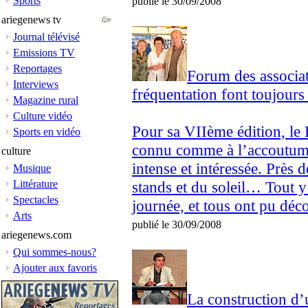
Sports
publié le 30/09/2008
ariegenews tv
Journal télévisé
Emissions TV
Reportages
Forum des associati
Interviews
fréquentation font toujours 
Magazine rural
Culture vidéo
Pour sa VIIème édition, le
Sports en vidéo
connu comme à l’accoutumée
culture
intense et intéressée. Près 
Musique
Littérature
stands et du soleil… Tout y
Spectacles
journée, et tous ont pu déc
Arts
publié le 30/09/2008
ariegenews.com
Qui sommes-nous?
Ajouter aux favoris
La construction d’u