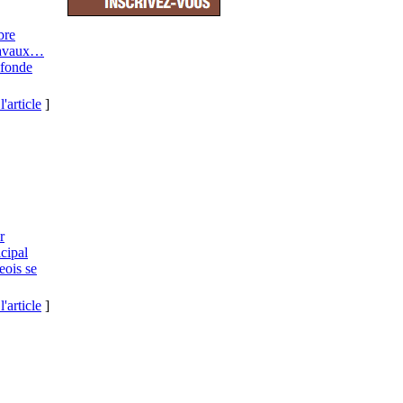
bre
travaux…
 fonde
l'article
]
r
cipal
eois se
l'article
]