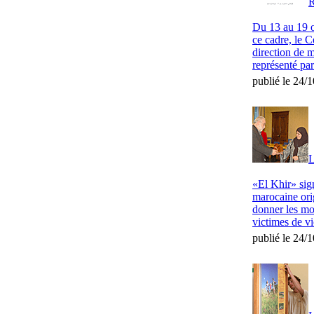
R
Du 13 au 19 oc
ce cadre, le 
direction de 
représenté pa
publié le 24/
L
«El Khir» sig
marocaine orig
donner les mo
victimes de vi
publié le 24/