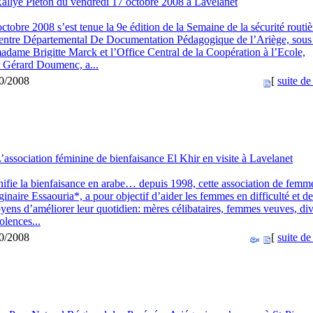
allye Piéton du vendredi 17 octobre 2008 à Lavelanet
tobre 2008 s’est tenue la 9e édition de la Semaine de la sécurité routi
Centre Départemental De Documentation Pédagogique de l’Ariège, sous 
madame Brigitte Marck et l’Office Central de la Coopération à l’Ecole,
r Gérard Doumenc, a...
10/2008
[
suite de 
’association féminine de bienfaisance El Khir en visite à Lavelanet
nifie la bienfaisance en arabe… depuis 1998, cette association de femm
inaire Essaouria*, a pour objectif d’aider les femmes en difficulté et de
yens d’améliorer leur quotidien: mères célibataires, femmes veuves, di
olences...
10/2008
[
suite de 