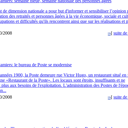
amiers: semaine bleue, semaine nationale des personnes âgées
 de dimension nationale a pour but d'informer et sensibiliser l’opinion
pation des retraités et personnes âgées à la vie économique, sociale et cult
pations et difficultés qu'ils rencontrent ainsi que sur les réalisations et 
10/2008
[
suite de 
amiers: le bureau de Poste se modernise
années 1900, la Poste demeure rue Victor Hugo, un restaurant situé en 
gne «Restaurant de la Poste». Les locaux sont étroits, insuffisants et ne
plus aux besoins de l'exploitation. L'administration des Postes de l'épo
n...
10/2008
[
suite de 