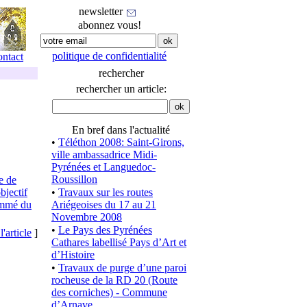
newsletter
abonnez vous!
politique de confidentialité
ontact
rechercher
rechercher un article:
En bref dans l'actualité
•
Téléthon 2008: Saint-Girons,
ville ambassadrice Midi-
Pyrénées et Languedoc-
Roussillon
e de
bjectif
•
Travaux sur les routes
rammé du
Ariégeoises du 17 au 21
Novembre 2008
•
Le Pays des Pyrénées
l'article
]
Cathares labellisé Pays d’Art et
d’Histoire
•
Travaux de purge d’une paroi
rocheuse de la RD 20 (Route
des corniches) - Commune
d’Arnave