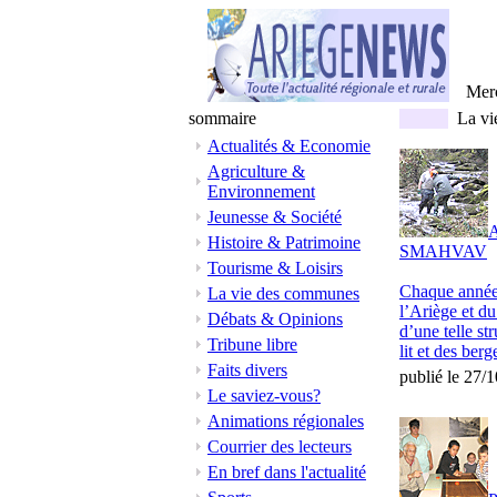
Mer
sommaire
La vi
Actualités & Economie
Agriculture &
Environnement
Jeunesse & Société
A
Histoire & Patrimoine
SMAHVAV
Tourisme & Loisirs
Chaque année 
La vie des communes
l’Ariège et d
Débats & Opinions
d’une telle st
Tribune libre
lit et des berge
Faits divers
publié le 27/
Le saviez-vous?
Animations régionales
Courrier des lecteurs
En bref dans l'actualité