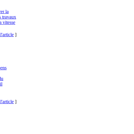
er la
es travaux
a vitesse
l'article
]
éens
du
il
l'article
]