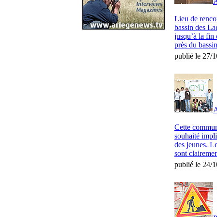
A
Lieu de rencon
bassin des La
jusqu’à la fin
près du bassin
publié le 27/
A
Cette commune
souhaité impli
des jeunes. Lo
sont clairemen
publié le 24/