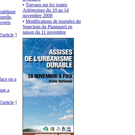
•
Travaux sur les routes
Ariégeoises du 10 au 14
 publique
novembre 2008
urelle,
•
Modifications de tournées du
projets
Smectom du Plantaurel en
raison du 11 novembre
l'article
]
face en a
que a
l'article
]