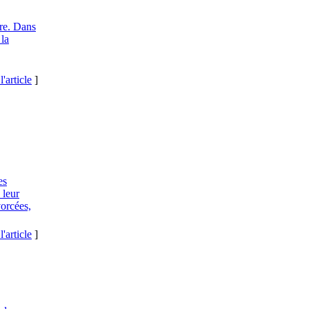
ère. Dans
la
l'article
]
es
 leur
vorcées,
l'article
]