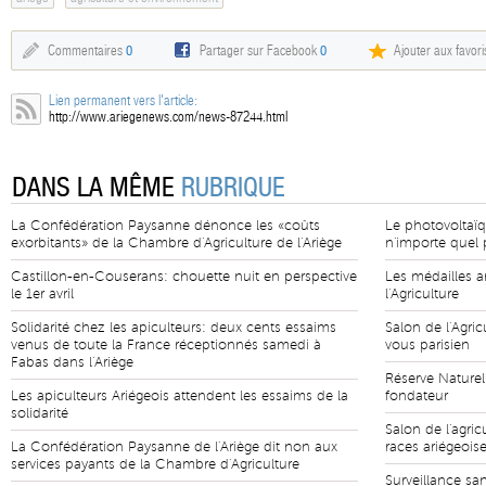
Commentaires
0
Partager sur Facebook
0
Ajouter aux favori
Lien permanent vers l'article:
http://www.ariegenews.com/news-87244.html
DANS LA MÊME
RUBRIQUE
La Confédération Paysanne dénonce les «coûts
Le photovoltaïq
exorbitants» de la Chambre d'Agriculture de l'Ariège
n'importe quel p
Castillon-en-Couserans: chouette nuit en perspective
Les médailles a
le 1er avril
l'Agriculture
Solidarité chez les apiculteurs: deux cents essaims
Salon de l'Agric
venus de toute la France réceptionnés samedi à
vous parisien
Fabas dans l'Ariège
Réserve Naturel
Les apiculteurs Ariégeois attendent les essaims de la
fondateur
solidarité
Salon de l'agric
La Confédération Paysanne de l'Ariège dit non aux
races ariégeois
services payants de la Chambre d'Agriculture
Surveillance san