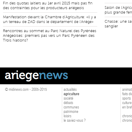
Fin des quotas laitiers au 1er avril 2015 mais pas fin
Salon de l'Agric
des contraintes pour les producteurs ariégeois
plus grande fe
Manifestation devant la Chambre d'Agriculture: «il y a
Chasse: une sa
un terreau de ZAD dans le département de l'Ariège»
sanglier
Rencontres au sommet au Parc Naturel des Pyrénées
Ariégeoises: premiers pas vers un Parc Pyrénéen des
Trois Nations?
© midinews.com - 2005-2015
actualités
animat
agriculture
faits d
société
sports
débats
culture
communes
en bre
patrimoine
loisirs
chroniq
le saviez-vous ?
chroniq