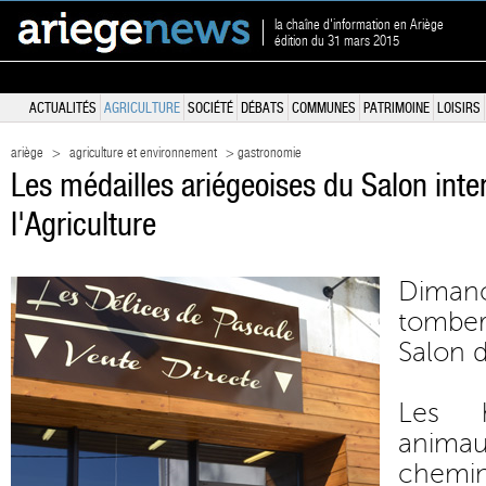
la chaîne d'information en Ariège
édition du 31 mars 2015
ACTUALITÉS
AGRICULTURE
SOCIÉTÉ
DÉBATS
COMMUNES
PATRIMOINE
LOISIRS
ariège
>
agriculture et environnement
> gastronomie
Les médailles ariégeoises du Salon inte
l'Agriculture
Dima
tomber
Salon d
Les 
anima
chemin