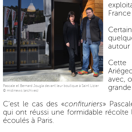
exploi
France 
Certai
quelqu
autour
Cette 
Ariége
avec, o
grande 
Pascale et Bernard Jougla devant leur boutique à Saint Lizier
© midinews (archives)
C’est le cas des «
confituriers
» Pascal
qui ont réussi une formidable récolte 
écoulés à Paris.