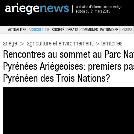
la chaîne d'information en Ariège
édition du 31 mars 2015
ACTUALITÉS
AGRICULTURE
SOCIÉTÉ
DÉBATS
COMMUNES
PATRIMOINE
LOISIRS
ariège
>
agriculture et environnement
> territoires
Rencontres au sommet au Parc Nat
Pyrénées Ariégeoises: premiers pa
Pyrénéen des Trois Nations?