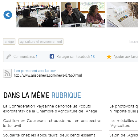
ariège
agriculture et environnement
Lauren
Commentaires
1
Partager sur Facebook
13
Ajouter aux favor
Lien permanent vers l'article:
http://www.ariegenews.com/news-87550.html
DANS LA MÊME
RUBRIQUE
La Confédération Paysanne dénonce les «coûts
Le photovoltaïq
exorbitants» de la Chambre d'Agriculture de l'Ariège
n'importe quel p
Castillon-en-Couserans: chouette nuit en perspective
Les médailles a
le 1er avril
l'Agriculture
Solidarité chez les apiculteurs: deux cents essaims
Salon de l'Agric