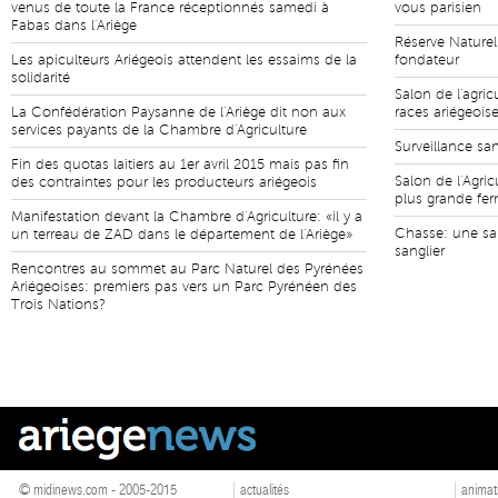
venus de toute la France réceptionnés samedi à
vous parisien
Fabas dans l'Ariège
Réserve Naturel
Les apiculteurs Ariégeois attendent les essaims de la
fondateur
solidarité
Salon de l'agric
La Confédération Paysanne de l'Ariège dit non aux
races ariégeois
services payants de la Chambre d'Agriculture
Surveillance san
Fin des quotas laitiers au 1er avril 2015 mais pas fin
Salon de l'Agric
des contraintes pour les producteurs ariégeois
plus grande fe
Manifestation devant la Chambre d'Agriculture: «il y a
Chasse: une sa
un terreau de ZAD dans le département de l'Ariège»
sanglier
Rencontres au sommet au Parc Naturel des Pyrénées
Ariégeoises: premiers pas vers un Parc Pyrénéen des
Trois Nations?
© midinews.com - 2005-2015
actualités
animat