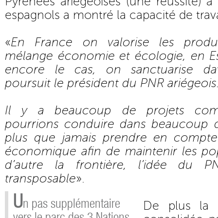
Pyrénées ariégeoises (une réussite) à
espagnols a montré la capacité de trav
«
En France on valorise les produ
mélange économie et écologie, en E
encore le cas, on sanctuarise da
poursuit le président du PNR ariégeois
Il y a beaucoup de projets c
pourrions conduire dans beaucoup d
plus que jamais prendre en compt
économique afin de maintenir les pop
d’autre la frontière, l’idée du 
transposable
».
U
n pas supplémentaire
De plus la 
vers le parc des 3 Nations