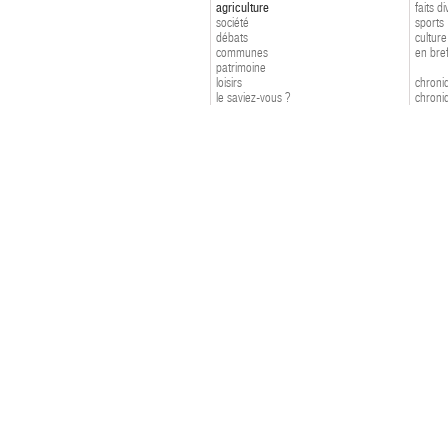
agriculture
faits d
société
sports
débats
culture
communes
en bre
patrimoine
loisirs
chroniq
le saviez-vous ?
chroniq