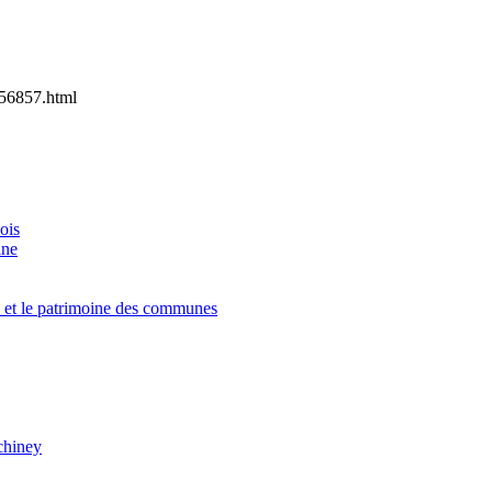
56857.html
ois
ine
e et le patrimoine des communes
chiney