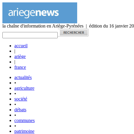
la chaîne d'information en Ariège-Pyrénées | édition du 16 janvier 2
accueil
|
ariège
|
france
actualités
•
agriculture
•
société
•
débats
•
communes
•
patrimoine