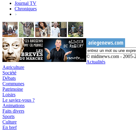
Journal TV
Chroniques
© midinews.com - 2005-
Actualités
Agriculture
Société
Débats
Communes
Patrimoine
Loisirs
Le saviez-vous ?
Animations
Faits divers
Sports
Culture
En bref