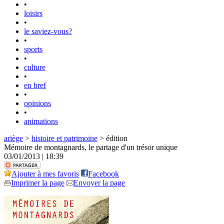
•
loisirs
•
le saviez-vous?
•
sports
•
culture
•
en bref
•
opinions
•
animations
ariège
>
histoire et patrimoine
> édition
Mémoire de montagnards, le partage d'un trésor unique
03/01/2013 | 18:39
Ajouter à mes favoris
Facebook
Imprimer la page
Envoyer la page