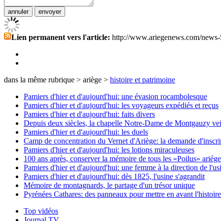
Lien permanent vers l'article:
http://www.ariegenews.com/news-
dans la même rubrique > ariège >
histoire et patrimoine
Pamiers d'hier et d'aujourd'hui: une évasion rocambolesque
Pamiers d'hier et d'aujourd'hui: les voyageurs expédiés et reçus
Pamiers d'hier et d'aujourd'hui: faits divers
Depuis deux siècles, la chapelle Notre-Dame de Montgauzy veil
Pamiers d'hier et d'aujourd'hui: les duels
Camp de concentration du Vernet d'Ariège: la demande d'inscri
Pamiers d'hier et d'aujourd'hui: les lotions miraculeuses
100 ans après, conserver la mémoire de tous les «Poilus» ariége
Pamiers d'hier et d'aujourd'hui: une femme à la direction de l'us
Pamiers d'hier et d'aujourd'hui: dès 1825, l'usine s'agrandit
Mémoire de montagnards, le partage d'un trésor unique
Pyrénées Cathares: des panneaux pour mettre en avant l'histoir
Top vidéos
Journal TV