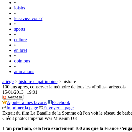
•
loisirs
•
le saviez-vous?
•
sports
•
culture
•
en bref
•
opinions
•
animations
ariège
>
histoire et patrimoine
> histoire
100 ans après, conserver la mémoire de tous les «Poilus» ariégeois
15/01/2013 | 19:01
Ajouter à mes favoris
Facebook
Imprimer la page
Envoyer la page
Extrait du film La Bataille de la Somme où l'on voit le réseau de barbel
Crédit photo: Imperial War Museum UK
L’an prochain, cela fera exactement 100 ans que la France s’engag