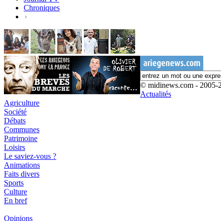
Chroniques
© midinews.com - 2005-
Actualités
Agriculture
Société
Débats
Communes
Patrimoine
Loisirs
Le saviez-vous ?
Animations
Faits divers
Sports
Culture
En bref
Opinions