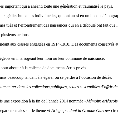
ès important qui a anéanti toute une génération et traumatisé le pays.
 tragédies humaines individuelles, qui ont aussi eu un impact démograp
s tués et l’effondrement des naissances qui en a découlé ont fait que l
plusieurs actions.
spondant aux classes engagées en 1914-1918. Des documents conservés au
 ariégeois en interrogeant leur nom ou leur commune de naissance.
 pour aboutir à la collecte de documents écrits privés.
 mais beaucoup tendent à s’égarer ou se perdre à l’occasion de décès.
re entrer dans les collections publiques, seules susceptibles d’offrir d
puis une exposition à la fin de l’année 2014 nommée «
Mémoire ariégeois
départementales sur le thème «
l’Ariège pendant la Grande Guerre
» circ