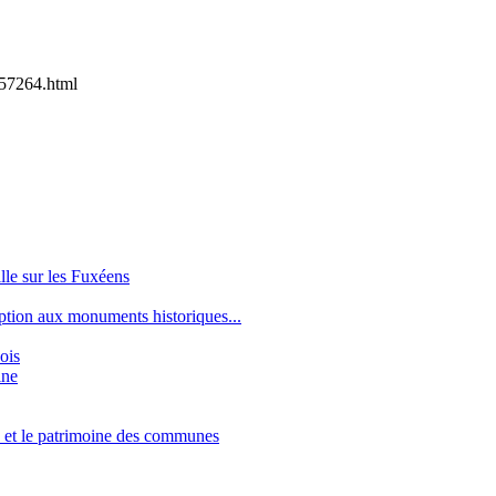
57264.html
le sur les Fuxéens
ption aux monuments historiques...
ois
ine
e et le patrimoine des communes