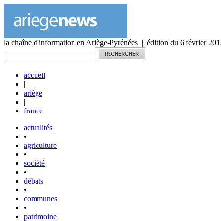
la chaîne d'information en Ariège-Pyrénées | édition du 6 février 201
accueil
|
ariège
|
france
actualités
•
agriculture
•
société
•
débats
•
communes
•
patrimoine