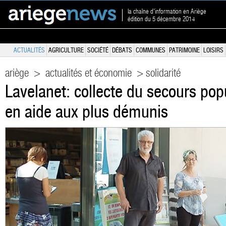
la chaîne d'information en Ariège
édition du 5 décembre 2014
ACTUALITÉS
AGRICULTURE
SOCIÉTÉ
DÉBATS
COMMUNES
PATRIMOINE
LOISIRS
ariège
>
actualités et économie
> solidarité
Lavelanet: collecte du secours pop
en aide aux plus démunis