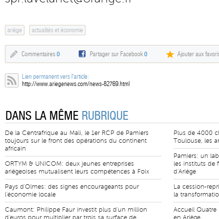
ariège
actualités et économie
Commentaires
0
Partager sur Facebook
0
Ajouter aux favori
Lien permanent vers l'article:
http://www.ariegenews.com/news-82769.html
DANS LA MÊME
RUBRIQUE
De la Centrafrique au Mali, le 1er RCP de Pamiers
Plus de 4000 ch
toujours sur le front des opérations du continent
Toulouse, les a
africain
Pamiers: un lab
ORTYM & UNICOM: deux jeunes entreprises
les instituts de
ariégeoises mutualisent leurs compétences à Foix
d'Ariège
Pays d'Olmes: des signes encourageants pour
La cession-repri
l'économie locale
la transformati
Caumont: Philippe Faur investit plus d'un million
Accueil Quatre 
d'euros pour multiplier par trois sa surface de
en Ariège