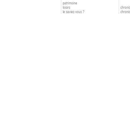
patrimoine
loisirs
chroniq
le saviez-vous ?
chroniq