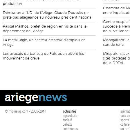
production
Chambre de Méti
Démission à l'UDI de l'Ariège: Claude Doussiet ne
entre inquiétud
prête pas allégeance au nouveau président national
Centre hospital
Pascal Mailhos, préfet de région en visite dans le
succède à Henr
département de l'Ariège
de surveillance
La métallurgie, un secteur créateur d'emplois en
Montgaillard: l
Ariège
sort de terre
Les avocats du barreau de Foix poursuivent leur
Mirepoix: «lieu
mouvement de grève
sites protégés 
de la DREAL
© midinews.com - 2005-2014
actualités
animat
agriculture
faits d
société
sports
débats
culture
communes
en bre