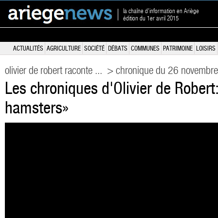
la chaîne d'information en Ariège
édition du 1er avril 2015
ACTUALITÉS
AGRICULTURE
SOCIÉTÉ
DÉBATS
COMMUNES
PATRIMOINE
LOISIRS
olivier de robert raconte ...
> chronique du 26 novembr
Les chroniques d'Olivier de Robert: 
hamsters»