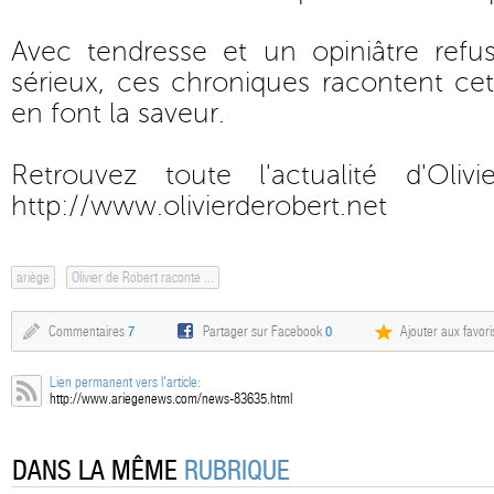
Avec tendresse et un opiniâtre ref
sérieux, ces chroniques racontent cet
en font la saveur.
Retrouvez toute l'actualité d'Oli
http://www.olivierderobert.net
ariège
Olivier de Robert raconte ...
Commentaires
7
Partager sur Facebook
0
Ajouter aux favori
Lien permanent vers l'article:
http://www.ariegenews.com/news-83635.html
DANS LA MÊME
RUBRIQUE