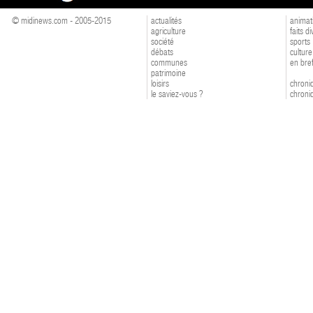
© midinews.com - 2005-2015
actualités
animat
agriculture
faits d
société
sports
débats
culture
communes
en bre
patrimoine
loisirs
chroniq
le saviez-vous ?
chroniq