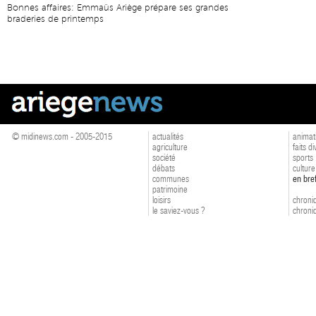
Bonnes affaires: Emmaüs Ariège prépare ses grandes
braderies de printemps
© midinews.com - 2005-2015
actualités
animat
agriculture
faits d
société
sports
débats
culture
communes
en bre
patrimoine
loisirs
chroniq
le saviez-vous ?
chroniq