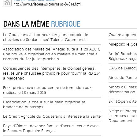
http://www.ariegenews.com/news-87814.html
DANS LA MÊME
RUBRIQUE
Le Couserans à l'honneur: un jeune couple de
Quatre apprent
chevriers de Soulan sacré Talents Gourmands
Mirepoix: le ly
Association des Maires de l'Ariège: suite à la loi ALUR,
André Rouch et 
une nouvelle organisation en matière d'urbanisme à
Régionaux reçus
compter du 1er juillet prochain
L'AG de l'Aérocl
Conséquences des intempéries: le Conseil général
réalise une chaussée provisoire pour rouvrir la RD 134
Ainés de Pamie
à Mercenac
Monts d'Olmes:
Foix: portes ouvertes au centre de formation aux
démonstration 
métiers le 18 mars 2015
Ski: l'Open d'A
L'association la coeur sur la main organise sa
braderie de printemps
Neige et intemp
les routes et u
Le Crédit Agricole du Couserans s'intéresse à la Santé
Département
Pays d'Olmes: devenez famille d'accueil cet été avec
le Secours Populaire Français