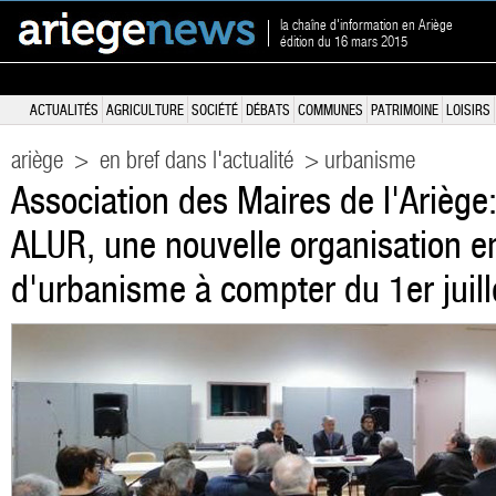
la chaîne d'information en Ariège
édition du 16 mars 2015
ACTUALITÉS
AGRICULTURE
SOCIÉTÉ
DÉBATS
COMMUNES
PATRIMOINE
LOISIRS
ariège
>
en bref dans l'actualité
> urbanisme
Association des Maires de l'Ariège: 
ALUR, une nouvelle organisation e
d'urbanisme à compter du 1er juill