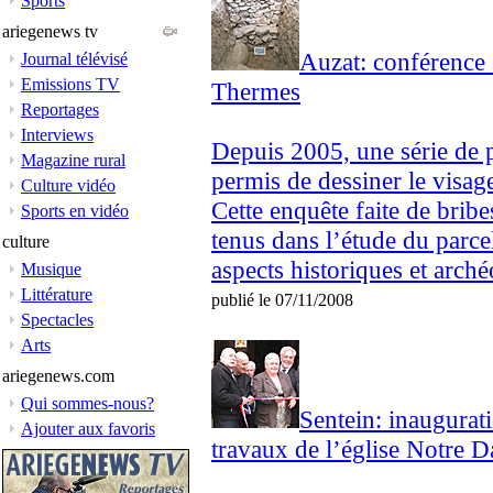
Sports
ariegenews tv
Auzat: conférence 
Journal télévisé
Emissions TV
Thermes
Reportages
Interviews
Depuis 2005, une série de 
Magazine rural
permis de dessiner le visa
Culture vidéo
Cette enquête faite de brib
Sports en vidéo
tenus dans l’étude du parce
culture
aspects historiques et arché
Musique
Littérature
publié le 07/11/2008
Spectacles
Arts
ariegenews.com
Qui sommes-nous?
Sentein: inaugurat
Ajouter aux favoris
travaux de l’église Notre 