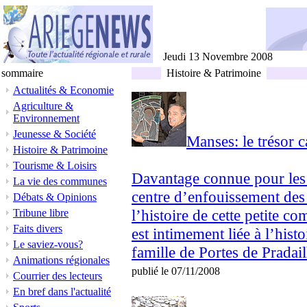
Jeudi 13 Novembre 2008
sommaire
Histoire & Patrimoine
Actualités & Economie
Agriculture &
Environnement
Jeunesse & Société
Manses: le trésor c
Histoire & Patrimoine
Tourisme & Loisirs
Davantage connue pour les 
La vie des communes
centre d’enfouissement des 
Débats & Opinions
l’histoire de cette petite c
Tribune libre
Faits divers
est intimement liée à l’hist
Le saviez-vous?
famille de Portes de Pradail
Animations régionales
publié le 07/11/2008
Courrier des lecteurs
En bref dans l'actualité