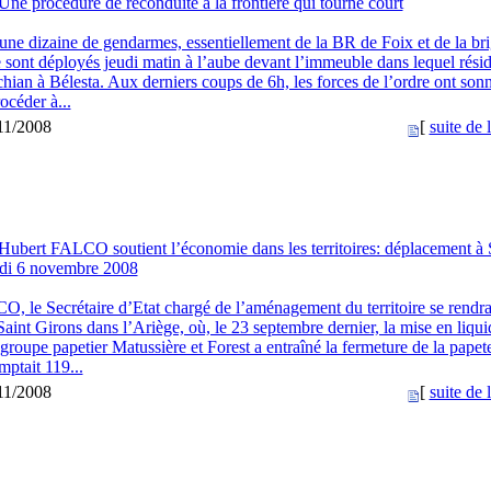
Une procédure de reconduite à la frontière qui tourne court
une dizaine de gendarmes, essentiellement de la BR de Foix et de la br
 sont déployés jeudi matin à l’aube devant l’immeuble dans lequel résid
hian à Bélesta. Aux derniers coups de 6h, les forces de l’ordre ont sonn
océder à...
/11/2008
[
suite de l
Hubert FALCO soutient l’économie dans les territoires: déplacement à 
udi 6 novembre 2008
, le Secrétaire d’Etat chargé de l’aménagement du territoire se rendra
int Girons dans l’Ariège, où, le 23 septembre dernier, la mise en liqui
 groupe papetier Matussière et Forest a entraîné la fermeture de la papet
ptait 119...
/11/2008
[
suite de l