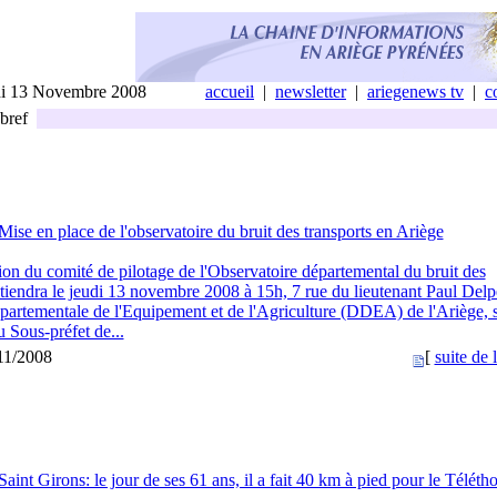
di 13 Novembre 2008
accueil
|
newsletter
|
ariegenews tv
|
c
bref
Mise en place de l'observatoire du bruit des transports en Ariège
on du comité de pilotage de l'Observatoire départemental du bruit des
 tiendra le jeudi 13 novembre 2008 à 15h, 7 rue du lieutenant Paul Delp
partementale de l'Equipement et de l'Agriculture (DDEA) de l'Ariège, s
 Sous-préfet de...
/11/2008
[
suite de l
Saint Girons: le jour de ses 61 ans, il a fait 40 km à pied pour le Téléth