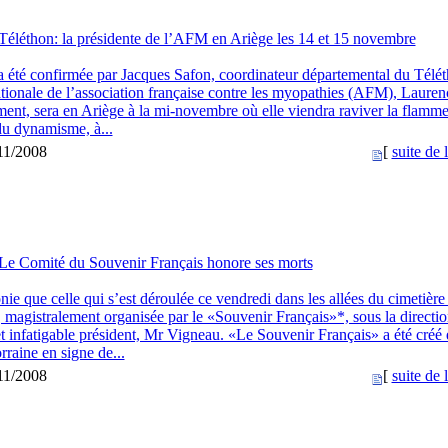
Téléthon: la présidente de l’AFM en Ariège les 14 et 15 novembre
a été confirmée par Jacques Safon, coordinateur départemental du Télé
ationale de l’association française contre les myopathies (AFM), Lauren
ent, sera en Ariège à la mi-novembre où elle viendra raviver la flamme
 du dynamisme, à...
/11/2008
[
suite de l
Le Comité du Souvenir Français honore ses morts
ie que celle qui s’est déroulée ce vendredi dans les allées du cimetière
 magistralement organisée par le «Souvenir Français»*, sous la directi
t infatigable président, Mr Vigneau. «Le Souvenir Français» a été créé
raine en signe de...
/11/2008
[
suite de l