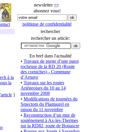
newsletter
abonnez vous!
politique de confidentialité
ontact
rechercher
rechercher un article:
En bref dans l'actualité
•
Travaux de purge d’une paroi
rocheuse de la RD 20 (Route
des corniches) - Commune
d’Arnave
ech à la
ous la
•
Travaux sur les routes
Ariégeoises du 10 au 14
novembre 2008
'article
]
•
Modifications de tournées du
Smectom du Plantaurel en
raison du 11 novembre
•
Reconstruction d’un mur de
soutènement à Ax-les-Thermes
sur la RD82, route de Bonascre
on
•
Bourse aux Jouets à Saverdun