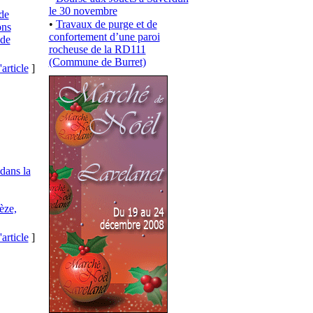
le 30 novembre
de
•
Travaux de purge et de
ons
confortement d’une paroi
 de
rocheuse de la RD111
(Commune de Burret)
'article
]
 dans la
èze,
'article
]