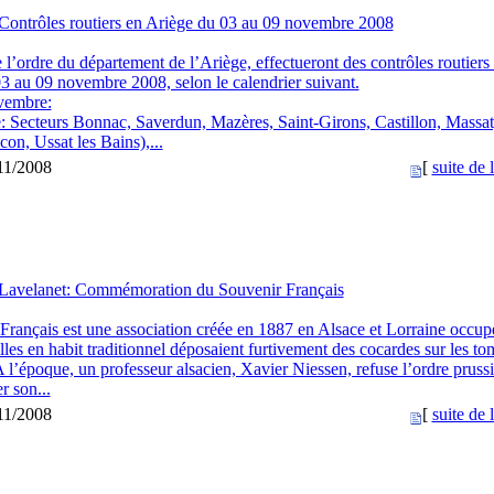
Contrôles routiers en Ariège du 03 au 09 novembre 2008
 l’ordre du département de l’Ariège, effectueront des contrôles routiers
3 au 09 novembre 2008, selon le calendrier suivant.
vembre:
: Secteurs Bonnac, Saverdun, Mazères, Saint-Girons, Castillon, Massat
on, Ussat les Bains),...
/11/2008
[
suite de l
Lavelanet: Commémoration du Souvenir Français
Français est une association créée en 1887 en Alsace et Lorraine occup
lles en habit traditionnel déposaient furtivement des cocardes sur les t
A l’époque, un professeur alsacien, Xavier Niessen, refuse l’ordre prussi
er son...
/11/2008
[
suite de l