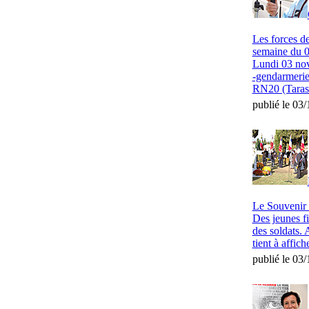
Les forces de
semaine du 0
Lundi 03 no
-gendarmerie
RN20 (Tarasc
publié le 03
Le Souvenir 
Des jeunes fi
des soldats. 
tient à affich
publié le 03