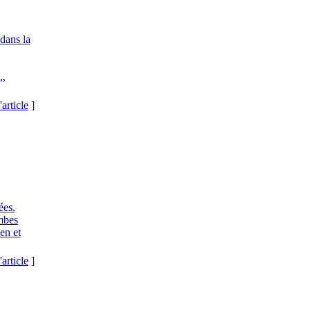
 dans la
,,
'article
]
ées.
ombes
en et
'article
]