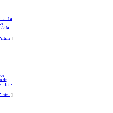
thon. La
ce
 de la
'article
]
 de
on de
 en 1887
'article
]