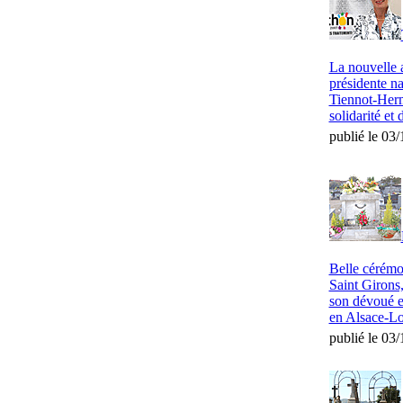
La nouvelle 
présidente n
Tiennot-Herm
solidarité et
publié le 03
Belle cérémon
Saint Girons,
son dévoué e
en Alsace-Lor
publié le 03