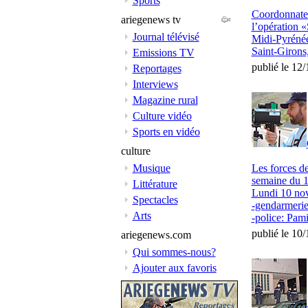
Sports
Coordonnateu
ariegenews tv
l’opération 
Journal télévisé
Midi-Pyrénée
Saint-Girons,
Emissions TV
publié le 12
Reportages
Interviews
Magazine rural
Culture vidéo
Sports en vidéo
culture
Musique
Les forces de
semaine du 1
Littérature
Lundi 10 no
Spectacles
-gendarmerie
Arts
-police: Pami
publié le 10
ariegenews.com
Qui sommes-nous?
Ajouter aux favoris