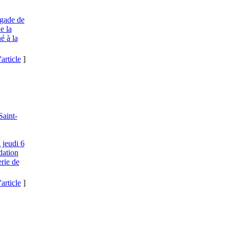
igade de
e la
é à la
'article
]
Saint-
 jeudi 6
dation
erie de
'article
]