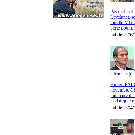
Pas moins d’
Lavelanet, se
famille Mkrtc
porte pour pr
publié le 06
Girons le je
Hubert FALCO
novembre à Sa
judiciaire du
Ledar qui com
publié le 04