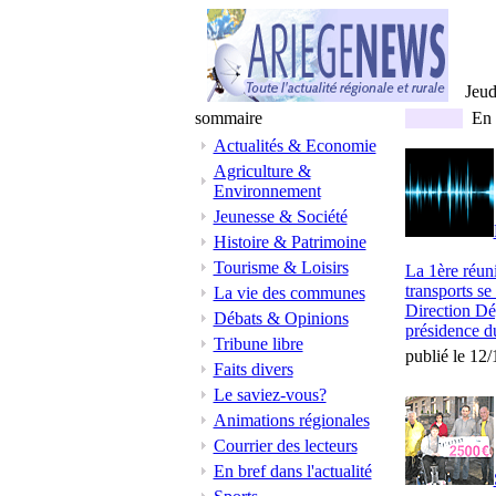
Jeu
sommaire
En 
Actualités & Economie
Agriculture &
Environnement
Jeunesse & Société
Histoire & Patrimoine
Tourisme & Loisirs
La 1ère réuni
transports se
La vie des communes
Direction Dé
Débats & Opinions
présidence du
Tribune libre
publié le 12
Faits divers
Le saviez-vous?
Animations régionales
Courrier des lecteurs
En bref dans l'actualité