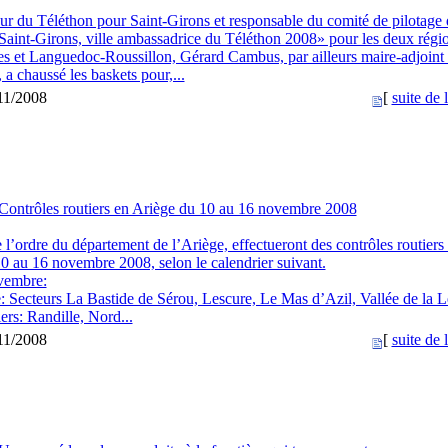
r du Téléthon pour Saint-Girons et responsable du comité de pilotage 
«Saint-Girons, ville ambassadrice du Téléthon 2008» pour les deux régi
s et Languedoc-Roussillon, Gérard Cambus, par ailleurs maire-adjoint
 a chaussé les baskets pour,...
/11/2008
[
suite de l
Contrôles routiers en Ariège du 10 au 16 novembre 2008
 l’ordre du département de l’Ariège, effectueront des contrôles routiers
0 au 16 novembre 2008, selon le calendrier suivant.
vembre:
: Secteurs La Bastide de Sérou, Lescure, Le Mas d’Azil, Vallée de la L
ers: Randille, Nord...
/11/2008
[
suite de l