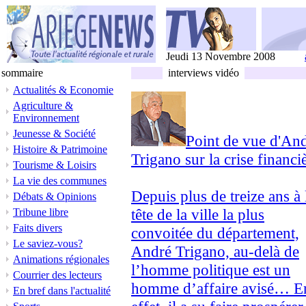
Jeudi 13 Novembre 2008
sommaire
interviews vidéo
Actualités & Economie
Agriculture &
Environnement
Jeunesse & Société
Point de vue d'An
Histoire & Patrimoine
Trigano sur la crise financi
Tourisme & Loisirs
La vie des communes
Depuis plus de treize ans à 
Débats & Opinions
tête de la ville la plus
Tribune libre
Faits divers
convoitée du département,
Le saviez-vous?
André Trigano, au-delà de
Animations régionales
l’homme politique est un
Courrier des lecteurs
homme d’affaire avisé… E
En bref dans l'actualité