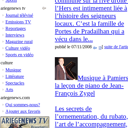
commune sur la rive droite
Sports
l’Hers est intimement liée à
ariegenews tv
l’histoire des seigneurs
Journal télévisé
Emissions TV
locaux. C’est la famille de
Reportages
Portes de Pradailhan qui a
Interviews
vécu dans le...
Magazine rural
publié le 07/11/2008
[
suite de l'arti
Culture vidéo
Sports en vidéo
culture
Musique
Littérature
Musique à Pamiers
Spectacles
la leçon de piano de Jean-
Arts
François Zygel
ariegenews.com
Qui sommes-nous?
Les secrets de
Ajouter aux favoris
l’ornementation, du rubato,
l’art de l’accompagnement,