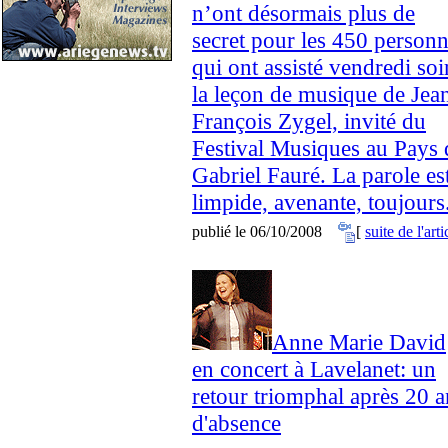
n’ont désormais plus de
secret pour les 450 person
qui ont assisté vendredi soi
la leçon de musique de Jea
François Zygel, invité du
Festival Musiques au Pays 
Gabriel Fauré. La parole es
limpide, avenante, toujours.
publié le 06/10/2008
[
suite de l'arti
Anne Marie David
en concert à Lavelanet: un
retour triomphal après 20 a
d'absence