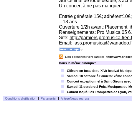
Sur ce final de toute beauté, s’ac
Un concert à ne pas manquer!
Entrée générale 15€; adhérent10€;
– 18 ans
Ouverture 1/2h avant; Placement li
Renseignements: Pro Musica 05 6
Site:
http://pamiers.promusica.free.f
Email:
ass.promusica@wanadoo.f
Lien permanent vers l'article:
http://www.arieg
Dans la même rubrique:
Clôture en beauté du XIVe festival Musiqu
Samedi 18 octobre à Pamiers: 2ème conce
Concert exceptionnel à Saint Girons avec
Samedi 11 octobre à Foix, Musiques du 
Canard laqué: les Trompettes de Lyon, ve
Conditions d'utilisation
|
Partenariat
|
AriegeNews recrute