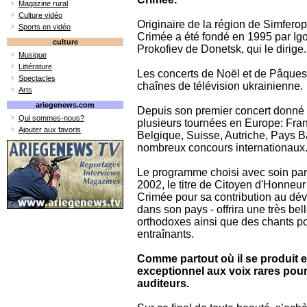
Magazine rural
Culture vidéo
Originaire de la région de Simferop
Sports en vidéo
Crimée a été fondé en 1995 par Ig
culture
Prokofiev de Donetsk, qui le dirige.
Musique
Littérature
Les concerts de Noël et de Pâques
Spectacles
chaînes de télévision ukrainienne.
Arts
ariegenews.com
Depuis son premier concert donné 
Qui sommes-nous?
plusieurs tournées en Europe: Fran
Ajouter aux favoris
Belgique, Suisse, Autriche, Pays Bas
nombreux concours internationaux
Le programme choisi avec soin par l
2002, le titre de Citoyen d'Honneu
Crimée pour sa contribution au dév
dans son pays - offrira une très be
orthodoxes ainsi que des chants po
entraînants.
Comme partout où il se produit e
exceptionnel aux voix rares pourr
auditeurs.