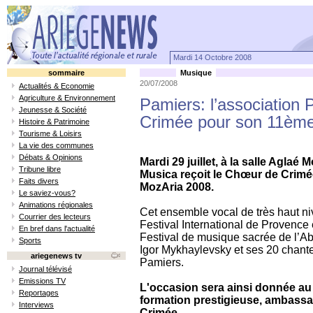
Mardi 14 Octobre 2008
sommaire
Musique
20/07/2008
Actualités & Economie
Agriculture & Environnement
Pamiers: l’association
Jeunesse & Société
Crimée pour son 11ème
Histoire & Patrimoine
Tourisme & Loisirs
La vie des communes
Débats & Opinions
Mardi 29 juillet, à la salle Aglaé
Tribune libre
Musica reçoit le Chœur de Crimé
Faits divers
MozAria 2008.
Le saviez-vous?
Animations régionales
Cet ensemble vocal de très haut ni
Courrier des lecteurs
Festival International de Provence 
En bref dans l'actualité
Festival de musique sacrée de l’A
Sports
Igor Mykhaylevsky et ses 20 chanteu
ariegenews tv
Pamiers.
Journal télévisé
Emissions TV
L'occasion sera ainsi donnée au
Reportages
formation prestigieuse, ambass
Interviews
Crimée.