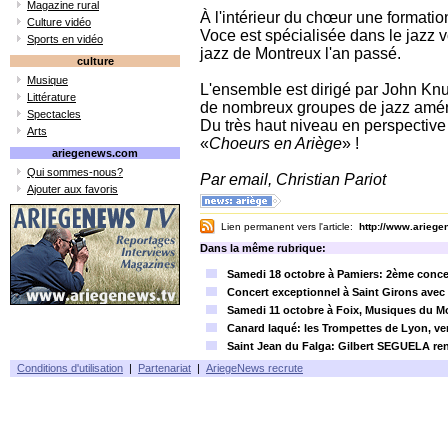
Magazine rural
À l'intérieur du chœur une formati
Culture vidéo
Voce est spécialisée dans le jazz v
Sports en vidéo
jazz de Montreux l'an passé.
culture
Musique
L'ensemble est dirigé par John Knu
Littérature
de nombreux groupes de jazz amér
Spectacles
Du très haut niveau en perspective
Arts
«
Choeurs en Ariège
» !
ariegenews.com
Qui sommes-nous?
Par email, Christian Pariot
Ajouter aux favoris
Lien permanent vers l'article:
http://www.arieg
Dans la même rubrique:
Samedi 18 octobre à Pamiers: 2ème conce
Concert exceptionnel à Saint Girons avec
Samedi 11 octobre à Foix, Musiques du 
Canard laqué: les Trompettes de Lyon, ve
Saint Jean du Falga: Gilbert SEGUELA 
Conditions d'utilisation
|
Partenariat
|
AriegeNews recrute