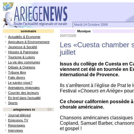
Mardi 14 Octobre 2008
sommaire
Musique
20/07/2008
Actualités & Economie
Agriculture & Environnement
Les «Cuesta chamber sin
Jeunesse & Société
juillet
Histoire & Patrimoine
Tourisme & Loisirs
La vie des communes
Issus du collège de Cuesta en Ca
Débats & Opinions
viennent cet été en tournée en Eu
Tribune libre
international de Provence.
Faits divers
Le saviez-vous?
Ils s'arrêteront à l'église de Prat l
Animations régionales
Festival «
Choeurs en Ariège
» pour
Courrier des lecteurs
En bref dans l'actualité
Ce choeur californien possède à 
Sports
chorale américaine.
ariegenews tv
Journal télévisé
Chansons américaines classiques
Emissions TV
Copland, Samuel Barber, chansons 
Reportages
et gospel !
Interviews