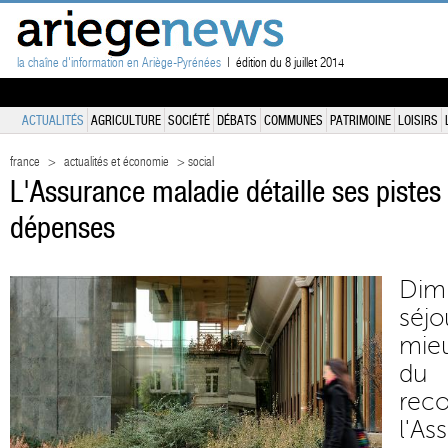
la chaîne d'information en Ariège-Pyrénées
| édition du 8 juillet 2014
ACTUALITÉS
AGRICULTURE
SOCIÉTÉ
DÉBATS
COMMUNES
PATRIMOINE
LOISIRS
france
>
actualités et économie
> social
L'Assurance maladie détaille ses pistes 
dépenses
Dim
séj
mieu
du 
re
l'A