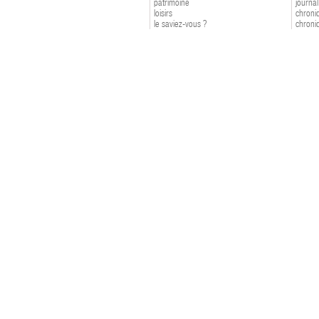
patrimoine
journal
loisirs
chroniq
le saviez-vous ?
chroniq