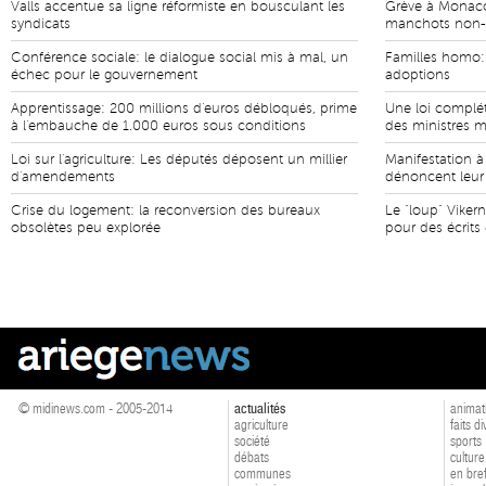
Valls accentue sa ligne réformiste en bousculant les
Grève à Monaco
syndicats
manchots non-
Conférence sociale: le dialogue social mis à mal, un
Familles homo:
échec pour le gouvernement
adoptions
Apprentissage: 200 millions d'euros débloqués, prime
Une loi compléta
à l'embauche de 1.000 euros sous conditions
des ministres m
Loi sur l'agriculture: Les députés déposent un millier
Manifestation à 
d'amendements
dénoncent leur 
Crise du logement: la reconversion des bureaux
Le "loup" Viker
obsolètes peu explorée
pour des écrits
© midinews.com - 2005-2014
actualités
animat
agriculture
faits d
société
sports
débats
culture
communes
en bre