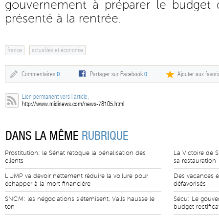
gouvernement à préparer le budget 
présenté à la rentrée.
france
actualités et économie
Commentaires
0
Partager sur Facebook
0
Ajouter aux favori
Lien permanent vers l'article:
http://www.midinews.com/news-78105.html
DANS LA MÊME
RUBRIQUE
Prostitution: le Sénat retoque la pénalisation des
La Victoire de 
clients
sa restauration
L'UMP va devoir nettement réduire la voilure pour
Des vacances en
échapper à la mort financière
défavorisés
SNCM: les négociations s'éternisent, Valls hausse le
Sécu: Le gouver
ton
budget rectifica