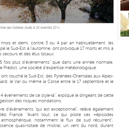
à Portel-des-Corbières (Aude) le 30 novembre 2014
mois et demi, contre 3 ou 4 par an habituellement: les
appé le Sud-Est à l'automne, ont provoqué 17 morts et mis à
s secours et des élus locaux.
à 5 fois plus d'évènements" que dans une année normale,
e Prédict, une société d'expertise météorologique.
ont touché le Sud-Est, des Pyrénées-Orientales aux Alpes-
 Gard, le Var ou même la Corse entre le 17 septembre et le
 événements de ce style-là", explique le dirigeant de cette
gestion des risques inondations.
bre d'évènements "qui est exceptionnel", relève également
étéo France. "Avant tout, ce qui pilote ces +épisodes
 atmosphérique, notamment le flux de sud récurrent",
absence quasi-totale de mistral, un vent du nord, durant