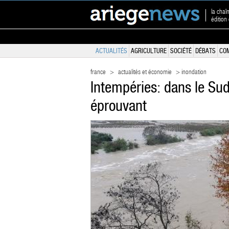
la chaî
édition
ACTUALITÉS
AGRICULTURE
SOCIÉTÉ
DÉBATS
CO
france
>
actualités et économie
> inondation
Intempéries: dans le Su
éprouvant