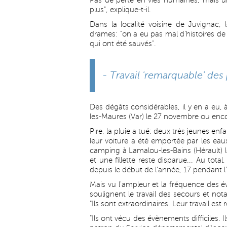
Pas de perte en vies humaines, mais u
plus", explique-t-il.
Dans la localité voisine de Juvignac, 
drames: "on a eu pas mal d'histoires de 
qui ont été sauvés".
- Travail 'remarquable' des
Des dégâts considérables, il y en a eu,
les-Maures (Var) le 27 novembre ou enco
Pire, la pluie a tué: deux très jeunes en
leur voiture a été emportée par les e
camping à Lamalou-les-Bains (Hérault) 
et une fillette reste disparue... Au tot
depuis le début de l'année, 17 pendant 
Mais vu l'ampleur et la fréquence des év
soulignent le travail des secours et no
"Ils sont extraordinaires. Leur travail es
"Ils ont vécu des évènements difficiles. 