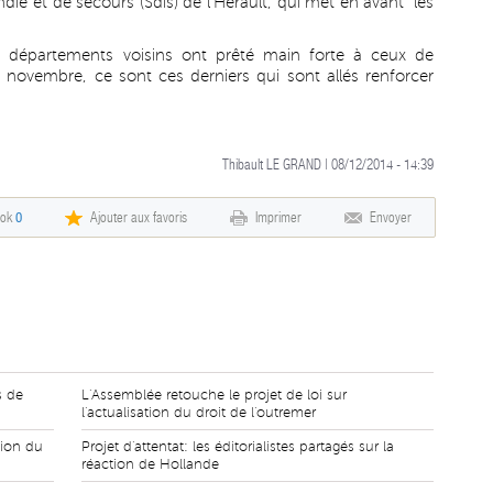
ie et de secours (Sdis) de l'Hérault, qui met en avant "les
es départements voisins ont prêté main forte à ceux de
0 novembre, ce sont ces derniers qui sont allés renforcer
Thibault LE GRAND | 08/12/2014 - 14:39
ook
0
Ajouter aux favoris
Imprimer
Envoyer
s de
L'Assemblée retouche le projet de loi sur
l'actualisation du droit de l'outremer
tion du
Projet d'attentat: les éditorialistes partagés sur la
réaction de Hollande