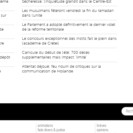
blème
Sécheresse: l'inquiétude grandit dans le Centre-Est
Les musulmans fêteront vendredi la fin du ramadan
 sur
dans l'unité
Le Parlement a adopté définitivement le dernier volet
de
de la réforme territoriale
Le concours exceptionnel des instits fait le plein dans
tre
l'académie de Créteil
Canicule du début de l'été: 700 décès
 dépôt
supplémentaires mais impact "limité"
Attentat déjoué: feu nourri de critiques sur la
e
communication de Hollande
animations
brèves
faits divers & justice
opinions