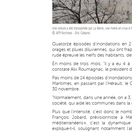
Une voiture a été transportée par La Berre, une rivière en crue 
© AFP/Archives - Eric Cabanis
Quatorze épisodes d'inondations en 2 
orages et pluies diluviennes, qui ont fr
rude épreuve les nerfs des habitants, de
En moins de trois mois, "il y a eu 4 
constate Alix Roumagnac, le président d
Pas moins de 14 épisodes d'inondations 
Maritimes, en passant par l'Hérault, le
30 novembre.
"Normalement, dans une année, on a 3, 4
société, qui aide les communes dans la 
Plus que l'intensité, c'est donc le nom
François Jobard, prévisionniste à M
méditerranéens+, c'est la dynamique
explique-t-il, soulignant notamment l'