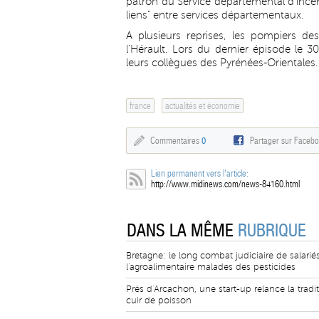
patron du Service départemental d'incend
liens" entre services départementaux.
A plusieurs reprises, les pompiers d
l'Hérault. Lors du dernier épisode le 3
leurs collègues des Pyrénées-Orientales.
france
actualités et économie
Commentaires
0
Partager sur Faceb
Lien permanent vers l'article:
http://www.midinews.com/news-84160.html
DANS LA MÊME
RUBRIQUE
Bretagne: le long combat judiciaire de salarié
l'agroalimentaire malades des pesticides
Près d'Arcachon, une start-up relance la tradi
cuir de poisson