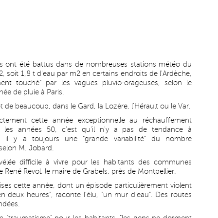
ds ont été battus dans de nombreuses stations météo du
, soit 1,8 t d'eau par m2 en certains endroits de l'Ardèche,
ent touché" par les vagues pluvio-orageuses, selon le
ée de pluie à Paris.
 de beaucoup, dans le Gard, la Lozère, l'Hérault ou le Var.
ctement cette année exceptionnelle au réchauffement
s les années 50, c'est qu'il n'y a pas de tendance à
Et il y a toujours une "grande variabilité" du nombre
 selon M. Jobard.
vélée difficile à vivre pour les habitants des communes
e René Revol, le maire de Grabels, près de Montpellier.
ses cette année, dont un épisode particulièrement violent
n deux heures", raconte l'élu, "un mur d'eau". Des routes
ndées.