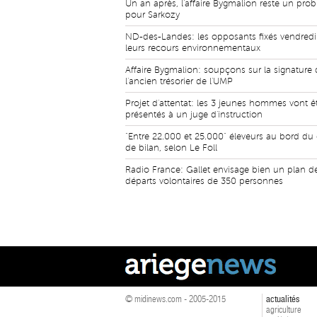
Un an après, l'affaire Bygmalion reste un pro
pour Sarkozy
ND-des-Landes: les opposants fixés vendredi
leurs recours environnementaux
Affaire Bygmalion: soupçons sur la signature 
l'ancien trésorier de l'UMP
Projet d'attentat: les 3 jeunes hommes vont ê
présentés à un juge d'instruction
"Entre 22.000 et 25.000" éleveurs au bord du
de bilan, selon Le Foll
Radio France: Gallet envisage bien un plan d
départs volontaires de 350 personnes
© midinews.com - 2005-2015
actualités
agriculture