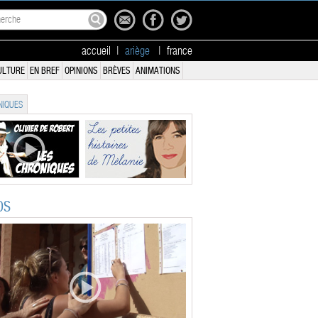
accueil
|
ariège
|
france
ULTURE
EN BREF
OPINIONS
BRÈVES
ANIMATIONS
IQUES
OS