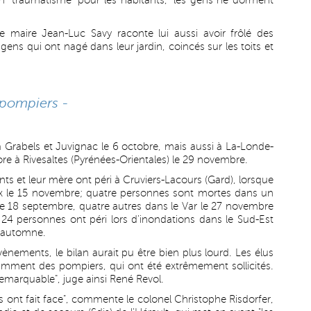
n "traumatisme" pour les habitants, "les gens ne dorment
le maire Jean-Luc Savy raconte lui aussi avoir frôlé des
gens qui ont nagé dans leur jardin, coincés sur les toits et
 pompiers -
 à Grabels et Juvignac le 6 octobre, mais aussi à La-Londe-
re à Rivesaltes (Pyrénées-Orientales) le 29 novembre.
fants et leur mère ont péri à Cruviers-Lacours (Gard), lorsque
aux le 15 novembre; quatre personnes sont mortes dans un
le 18 septembre, quatre autres dans le Var le 27 novembre
al, 24 personnes ont péri lors d'inondations dans le Sud-Est
l'automne.
ènements, le bilan aurait pu être bien plus lourd. Les élus
tamment des pompiers, qui ont été extrêmement sollicités.
t remarquable", juge ainsi René Revol.
Ils ont fait face", commente le colonel Christophe Risdorfer,