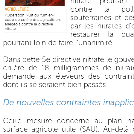
nitrate pourtant
contre la pol
AGRICULTURE
«Opération Nuit du fumier»:
souterraines et de
coup de colère des agriculteurs
par les nitrates d’
ariégeois contre la directive
nitrate
restaurer la qu
pourtant loin de faire l’unanimité.
Dans cette 5e directive nitrate le go
critère de 18 milligrammes de nitrat
demande aux éleveurs des contraint
dont ils se seraient bien passés.
De nouvelles contraintes inappli
Cette mesure concerne au plan na
surface agricole utile (SAU). Au-delà 