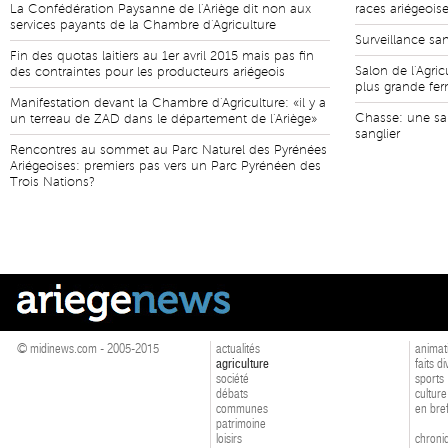
La Confédération Paysanne de l'Ariège dit non aux
races ariégeois
services payants de la Chambre d'Agriculture
Surveillance san
Fin des quotas laitiers au 1er avril 2015 mais pas fin
Salon de l'Agric
des contraintes pour les producteurs ariégeois
plus grande fe
Manifestation devant la Chambre d'Agriculture: «il y a
Chasse: une sa
un terreau de ZAD dans le département de l'Ariège»
sanglier
Rencontres au sommet au Parc Naturel des Pyrénées
Ariégeoises: premiers pas vers un Parc Pyrénéen des
Trois Nations?
© midinews.com - 2005-2015
actualités
animat
agriculture
faits d
société
sports
débats
culture
communes
en bre
patrimoine
loisirs
chroniq