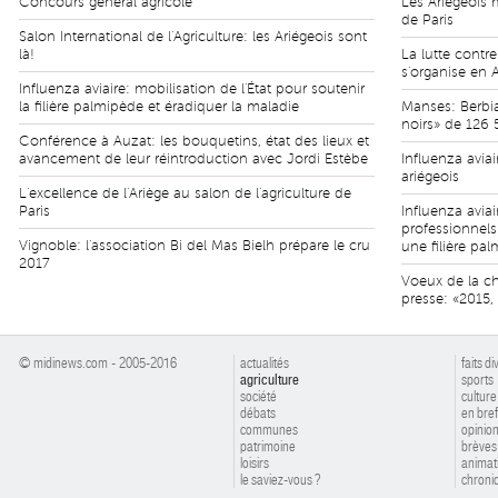
Concours général agricole
Les Ariégeois m
de Paris
Salon International de l'Agriculture: les Ariégeois sont
là!
La lutte contre
s'organise en 
Influenza aviaire: mobilisation de l'État pour soutenir
la filière palmipède et éradiquer la maladie
Manses: Berbia
noirs» de 126 
Conférence à Auzat: les bouquetins, état des lieux et
avancement de leur réintroduction avec Jordi Estèbe
Influenza avia
ariégeois
L'excellence de l'Ariège au salon de l'agriculture de
Paris
Influenza aviai
professionnels
Vignoble: l'association Bi del Mas Bielh prépare le cru
une filière pa
2017
Voeux de la ch
presse: «2015, 
© midinews.com - 2005-2016
actualités
faits di
agriculture
sports
société
culture
débats
en bref
communes
opinio
patrimoine
brèves
loisirs
animat
le saviez-vous ?
chroniq