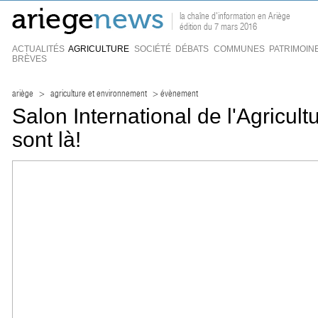
la chaîne d'information en Ariège
édition du 7 mars 2016
ACTUALITÉS
AGRICULTURE
SOCIÉTÉ
DÉBATS
COMMUNES
PATRIMOIN
BRÈVES
ariège
>
agriculture et environnement
> évènement
Salon International de l'Agricult
sont là!