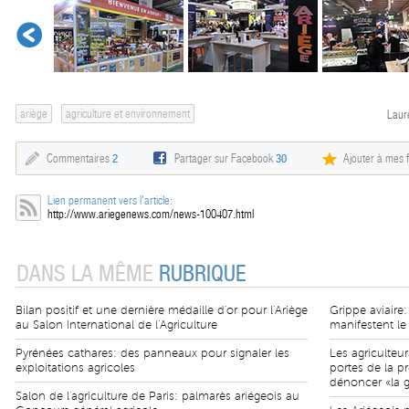
ariège
agriculture et environnement
Laur
Commentaires
2
Partager sur Facebook
30
Ajouter à mes f
Lien permanent vers l'article:
http://www.ariegenews.com/news-100407.html
DANS LA MÊME
RUBRIQUE
Bilan positif et une dernière médaille d'or pour l'Ariège
Grippe aviaire:
au Salon International de l'Agriculture
manifestent le
Pyrénées cathares: des panneaux pour signaler les
Les agriculteur
exploitations agricoles
portes de la p
dénoncer «la 
Salon de l'agriculture de Paris: palmarès ariégeois au