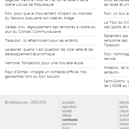
Lagarde: Martine Rouche met sur le devant de la
DOB de Lavela
scène Louise de Roquelaure
les taxes et u
Foix: pour que le mouvement «Copain du monde»
Foix: un bus 
du Secours populaire soit créé en Ariège
La Tour du Cri
Vallées d'Ax: regroupement des territoires à l'ordre du
des Sports et 
jour du Conseil Communautaire
Parlement des 
Tarascon: ils réfléchissent pour les enfants
rencontre des 
Tarascon
Lavelanet: quand il est question de Voie verte et de
développement économique
Foix: hommage
service
Verniolle: fondations pour une nouvelle école
Mirepoix: les 
Pays d'Olmes: «malgré un contexte difficile, nos
lecteurs»
gendarmes font du bon boulot»
Saint-Girons: 
de 1 000€ au 
© midinews.com - 2005-2016
actualités
faits di
agriculture
sports
société
culture
débats
en bref
communes
opinio
patrimoine
brèves
loisirs
animat