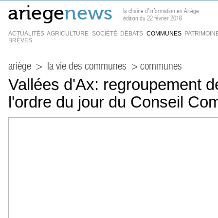
la chaîne d'information en Ariège
édition du 22 février 2016
ACTUALITÉS
AGRICULTURE
SOCIÉTÉ
DÉBATS
COMMUNES
PATRIMOIN
BRÈVES
ariège
>
la vie des communes
> communes
Vallées d'Ax: regroupement des
l'ordre du jour du Conseil C