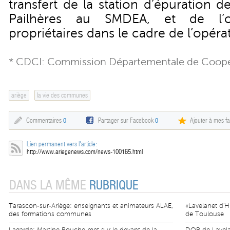
transfert de la station d’épuration d
Pailhères au SMDEA, et de l’o
propriétaires dans le cadre de l’opérat
* CDCI: Commission Départementale de Coopé
ariège
la vie des communes
Commentaires
0
Partager sur Facebook
0
Ajouter à mes fa
Lien permanent vers l'article:
http://www.ariegenews.com/news-100165.html
DANS LA MÊME
RUBRIQUE
Tarascon-sur-Ariège: enseignants et animateurs ALAE,
«Lavelanet d'H
des formations communes
de Toulouse