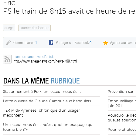
Eric
PS le train de 8h15 avait œ heure de ret
ariège
courrier des lecteurs
Commentaires
1
Partager sur Facebook
0
Ajouter aux favori
Lien permanent vers l'article:
http://www.ariegenews.com/news-799.html
DANS LA MÊME
RUBRIQUE
Stationnement à Foix, un lecteur nous écrit
Prévention sanita
Lettre ouverte de Claude Cambus aux banquiers
Embouteillage m
juin 2011
TER Midi-Pyrénées: chronique d'un usager
mécontent
Pourquoi le déc
quelles solutio
Un lecteur nous écrit: «c'est quoi un braquage qui
tourne bien?»
Pour le photovo