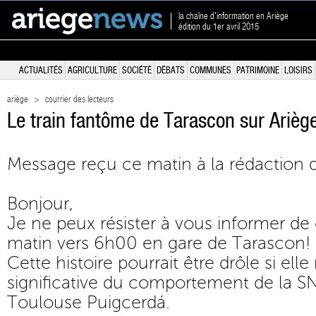
la chaîne d'information en Ariège
édition du 1er avril 2015
ACTUALITÉS
AGRICULTURE
SOCIÉTÉ
DÉBATS
COMMUNES
PATRIMOINE
LOISIRS
ariège
>
courrier des lecteurs
Le train fantôme de Tarascon sur Arièg
Message reçu ce matin à la rédaction 
Bonjour,
Je ne peux résister à vous informer de 
matin vers 6h00 en gare de Tarascon!
Cette histoire pourrait être drôle si elle
significative du comportement de la SN
Toulouse Puigcerdá.