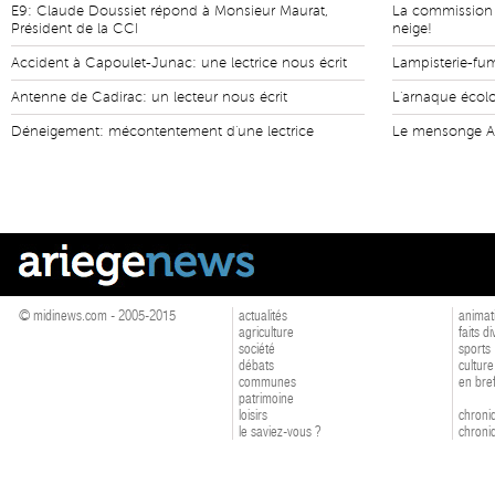
E9: Claude Doussiet répond à Monsieur Maurat,
La commission E
Président de la CCI
neige!
Accident à Capoulet-Junac: une lectrice nous écrit
Lampisterie-fumi
Antenne de Cadirac: un lecteur nous écrit
L'arnaque écol
Déneigement: mécontentement d'une lectrice
Le mensonge An
© midinews.com - 2005-2015
actualités
animat
agriculture
faits d
société
sports
débats
culture
communes
en bre
patrimoine
loisirs
chroniq
le saviez-vous ?
chroniq