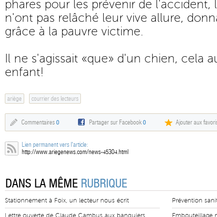
phares pour les prévenir de l'accident,
n'ont pas relâché leur vive allure, don
grâce à la pauvre victime.
Il ne s'agissait «que» d'un chien, cela a
enfant!
ariège
courrier des lecteurs
Commentaires
0
Partager sur Facebook
0
Ajouter aux favori
Lien permanent vers l'article:
http://www.ariegenews.com/news-45304.html
DANS LA MÊME
RUBRIQUE
Stationnement à Foix, un lecteur nous écrit
Prévention sanita
Lettre ouverte de Claude Cambus aux banquiers
Embouteillage m