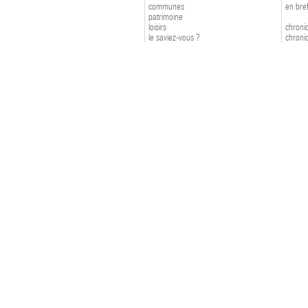
communes
en bre
patrimoine
loisirs
chroniq
le saviez-vous ?
chroniq