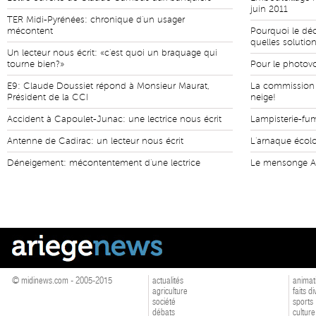
juin 2011
TER Midi-Pyrénées: chronique d'un usager
mécontent
Pourquoi le déc
quelles solutio
Un lecteur nous écrit: «c'est quoi un braquage qui
tourne bien?»
Pour le photovo
E9: Claude Doussiet répond à Monsieur Maurat,
La commission E
Président de la CCI
neige!
Accident à Capoulet-Junac: une lectrice nous écrit
Lampisterie-fumi
Antenne de Cadirac: un lecteur nous écrit
L'arnaque écol
Déneigement: mécontentement d'une lectrice
Le mensonge An
© midinews.com - 2005-2015
actualités
animat
agriculture
faits d
société
sports
débats
culture