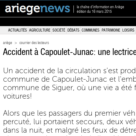
la chaîne d'information en Ariège
édition du 16 mars 2015
ACTUALITÉS
AGRICULTURE
SOCIÉTÉ
DÉBATS
COMMUNES
PATRIMOINE
LOISIRS
ariège
>
courrier des lecteurs
Accident à Capoulet-Junac: une lectrice
Un accident de la circulation s'est produ
commune de Capoulet-Junac et l'emb
commune de Siguer, où une vie a été f
voitures!
Alors que les passagers du premier véhi
percuté, lui portaient secours, deux vé
dans la nuit, et malgré les feux de détr